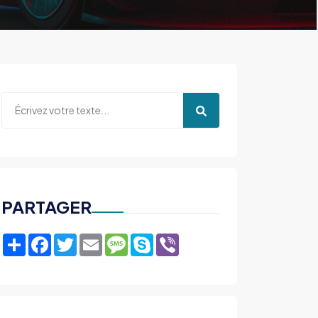
PARTAGER
Share
Facebook
Twitter
Email
Message
Skype
Viber