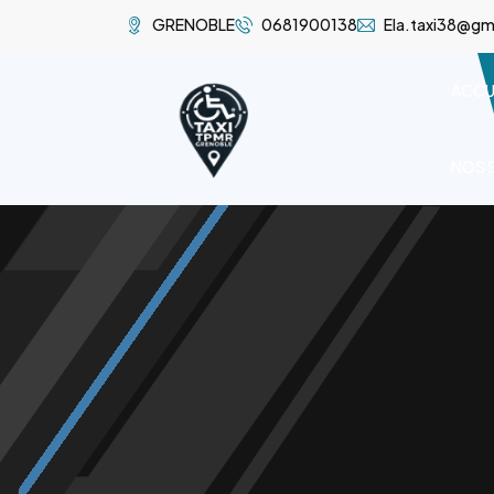
GRENOBLE
0681900138
Ela.taxi38@gm
ACCU
NOS 