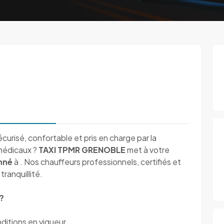
urisé, confortable et pris en charge par la
médicaux ?
TAXI TPMR GRENOBLE
met à votre
nné
à . Nos chauffeurs professionnels, certifiés et
tranquillité.
?
ditions en vigueur.