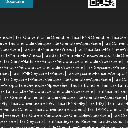
Souscrire
renoble
|
Taxi Conventionne Grenoble
|
Taxi TPMR Grenoble
|
Taxi Gre
rver taxi Grenoble-Aéroport de Grenoble-Alpes-Isère
|
Taxi Conven
lpes-Isère
|
Taxi Saint-Martin-le-Vinoux
|
Tarif taxi Saint-Martin-le-V
aint-Martin-le-Vinoux
|
Taxi Saint-Martin-le-Vinoux-Aéroport de Gr
er taxi Saint-Martin-le-Vinoux-Aéroport de Grenoble-Alpes-Isère
|
T
le-Vinoux-Aéroport de Grenoble-Alpes-Isère
|
Taxi Seyssinet-Pariset
riset
|
Taxi TPMR Seyssinet-Pariset
|
Taxi Seyssinet-Pariset-Aéroport
er taxi Seyssinet-Pariset-Aéroport de Grenoble-Alpes-Isère
|
Taxi Co
et-Aéroport de Grenoble-Alpes-Isère
|
Taxi La Tronche
|
Tarif taxi La T
axi La Tronche-Aéroport de Grenoble-Alpes-Isère
|
Tarif taxi La Tr
|
Taxi Conventionne La Tronche-Aéroport de Grenoble-Alpes-Isère
|
i F�y
|
Taxi Conventionne F�y
|
Taxi TPMR F�y
|
Taxi F�y
|
Tarif taxi 
erver taxi Corenc
|
Taxi Conventionne Corenc
|
Taxi TPMR Corenc
|
Ta
re
|
Réserver taxi Corenc-Aéroport de Grenoble-Alpes-Isère
|
Taxi Co
pes-Isère
|
Taxi Seyssins
|
Tarif taxi Seyssins
|
Réserver taxi Seyssins
|
T
Tarif taxi Seyssins-Aéroport de Grenoble-Alpes-Isère
|
Réserver taxi 