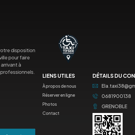
otre disposition
lle pour faire
arrivant à
professionnels.
LIENS UTILES
DÉTAILS DU CO
Ela.taxi38@g
À propos de nous
Réserver en ligne
0681900138
Photos
GRENOBLE
Contact