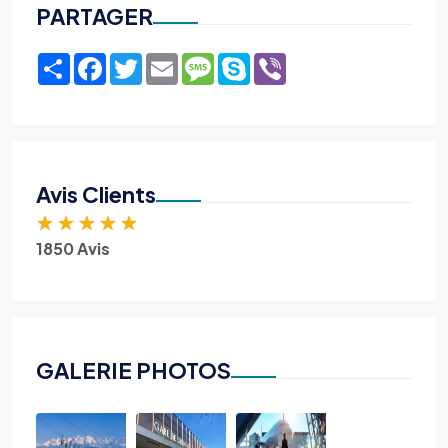
PARTAGER
Share
Facebook
Twitter
Email
Message
Skype
Viber
Avis Clients
★
★
★
★
★
1850 Avis
GALERIE PHOTOS