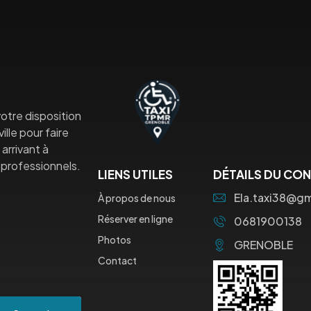
otre disposition
lle pour faire
arrivant à
professionnels.
LIENS UTILES
DÉTAILS DU CO
Ela.taxi38@g
À propos de nous
Réserver en ligne
0681900138
Photos
GRENOBLE
Contact