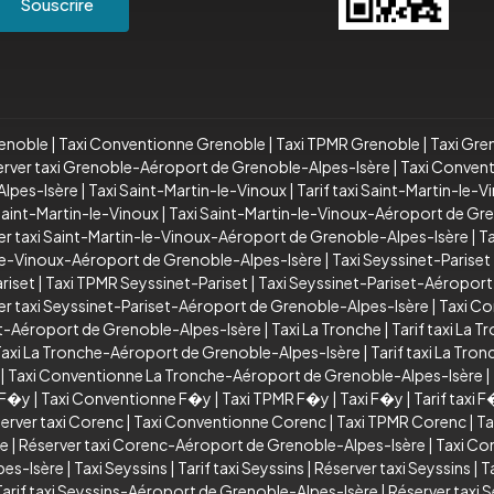
Souscrire
renoble
|
Taxi Conventionne Grenoble
|
Taxi TPMR Grenoble
|
Taxi Gre
rver taxi Grenoble-Aéroport de Grenoble-Alpes-Isère
|
Taxi Conven
lpes-Isère
|
Taxi Saint-Martin-le-Vinoux
|
Tarif taxi Saint-Martin-le-V
aint-Martin-le-Vinoux
|
Taxi Saint-Martin-le-Vinoux-Aéroport de Gr
er taxi Saint-Martin-le-Vinoux-Aéroport de Grenoble-Alpes-Isère
|
T
le-Vinoux-Aéroport de Grenoble-Alpes-Isère
|
Taxi Seyssinet-Pariset
riset
|
Taxi TPMR Seyssinet-Pariset
|
Taxi Seyssinet-Pariset-Aéroport
er taxi Seyssinet-Pariset-Aéroport de Grenoble-Alpes-Isère
|
Taxi Co
et-Aéroport de Grenoble-Alpes-Isère
|
Taxi La Tronche
|
Tarif taxi La T
axi La Tronche-Aéroport de Grenoble-Alpes-Isère
|
Tarif taxi La Tr
|
Taxi Conventionne La Tronche-Aéroport de Grenoble-Alpes-Isère
|
i F�y
|
Taxi Conventionne F�y
|
Taxi TPMR F�y
|
Taxi F�y
|
Tarif taxi 
erver taxi Corenc
|
Taxi Conventionne Corenc
|
Taxi TPMR Corenc
|
Ta
re
|
Réserver taxi Corenc-Aéroport de Grenoble-Alpes-Isère
|
Taxi Co
pes-Isère
|
Taxi Seyssins
|
Tarif taxi Seyssins
|
Réserver taxi Seyssins
|
T
Tarif taxi Seyssins-Aéroport de Grenoble-Alpes-Isère
|
Réserver taxi 