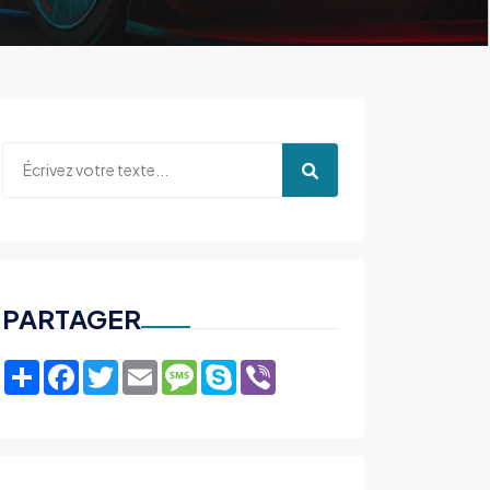
PARTAGER
Share
Facebook
Twitter
Email
Message
Skype
Viber