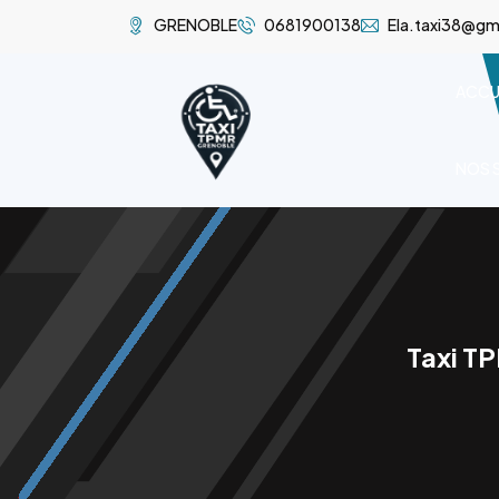
GRENOBLE
0681900138
Ela.taxi38@gm
ACCU
NOS 
Taxi TP