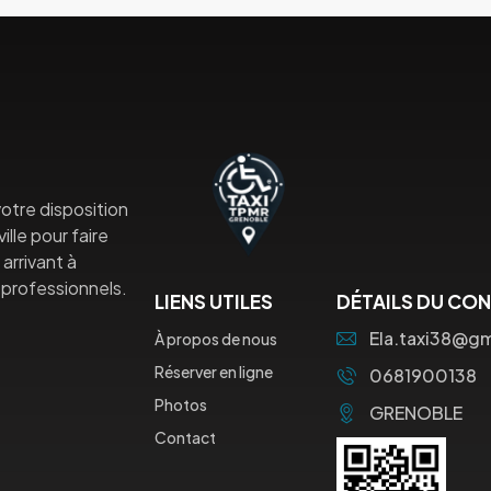
otre disposition
lle pour faire
arrivant à
professionnels.
LIENS UTILES
DÉTAILS DU CO
Ela.taxi38@g
À propos de nous
Réserver en ligne
0681900138
Photos
GRENOBLE
Contact