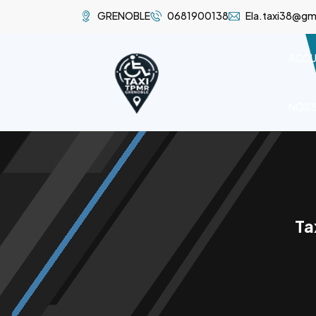
GRENOBLE
0681900138
Ela.taxi38@gm
ACCU
NOS 
Ta