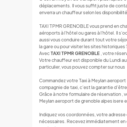
déplacements. Il vous suffit juste de con
enverra un chauffeur selon les disponibilité
TAXI TPMR GRENOBLE vous prend en charge 
aéroports à l’hôtel ou gares à l’hôtel. Il s
aussi vous conduire durant tout votre séjou
la gare ou pour visiter les sites historique
Avec
TAXI TPMR GRENOBLE
, votre réser
Votre chauffeur est disponible du Lundi 
particulier, vous pouvez compter sur nous
Commandez votre Taxi à Meylan aeroport 
compagnie de taxi, c’est la garantie d’être 
Grâce à notre formulaire de réservation , 
Meylan aeroport de grenoble alpes isere e
Indiquez vos coordonnées, votre adresse de
nécessaires. Recevez immédiatement en 