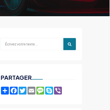
PARTAGER
Share
Facebook
Twitter
Email
Message
Skype
Viber