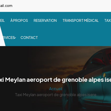
ail.com
EIL
À PROPOS
RESERVATION
TRANSPORT MÉDICAL
TAX
SERVICES
CONTACT
xi Meylan aeroport de grenoble alpes is
Accueil
Taxi Meylan aeroport de grenoble alpes isere