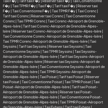
Taxi F�y
|
Tarif taxi F�y
|
Réserver taxi F�y
|
Taxi Conventionne
F�y
|
Taxi TPMR F�y
|
Taxi F�y
|
Tarif taxi F�y
|
Réserver taxi
F�y
|
Taxi Conventionne F�y
|
Taxi TPMR F�y
|
Taxi Corenc
|
Tarif taxi Corenc
|
Réserver taxi Corenc
|
Taxi Conventionne
Corenc
|
Taxi TPMR Corenc
|
Taxi Corenc-Aéroport de Grenoble-
Alpes-Isère
|
Tarif taxi Corenc-Aéroport de Grenoble-Alpes-
Isère
|
Réserver taxi Corenc-Aéroport de Grenoble-Alpes-Isère
|
Taxi Conventionne Corenc-Aéroport de Grenoble-Alpes-Isère
|
Taxi TPMR Corenc-Aéroport de Grenoble-Alpes-Isère
|
Taxi
Seyssins
|
Tarif taxi Seyssins
|
Réserver taxi Seyssins
|
Taxi
Conventionne Seyssins
|
Taxi TPMR Seyssins
|
Taxi Seyssins-
Aéroport de Grenoble-Alpes-Isère
|
Tarif taxi Seyssins-Aéroport
de Grenoble-Alpes-Isère
|
Réserver taxi Seyssins-Aéroport de
Grenoble-Alpes-Isère
|
Taxi Conventionne Seyssins-Aéroport de
Grenoble-Alpes-Isère
|
Taxi TPMR Seyssins-Aéroport de
Grenoble-Alpes-Isère
|
Taxi Poisat
|
Tarif taxi Poisat
|
Réserver
taxi Poisat
|
Taxi Conventionne Poisat
|
Taxi TPMR Poisat
|
Taxi
Poisat-Aéroport de Grenoble-Alpes-Isère
|
Tarif taxi Poisat-
Aéroport de Grenoble-Alpes-Isère
|
Réserver taxi Poisat-
Aéroport de Grenoble-Alpes-Isère
|
Taxi Conventionne Poisat-
Aéroport de Grenoble-Alpes-Isère
|
Taxi TPMR Poisat-Aéroport
de Grenoble-Alpes-Isère
|
Taxi Eybens
|
Tarif taxi Eybens
|