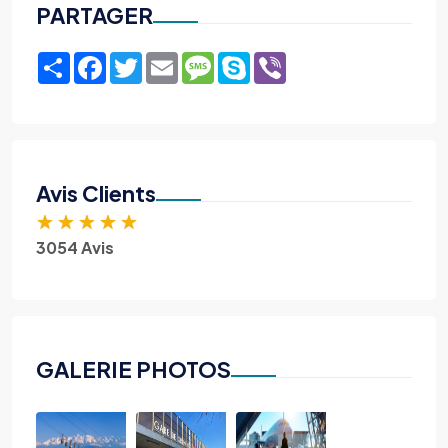
PARTAGER
Share
Facebook
Twitter
Email
Message
Skype
Viber
Avis Clients
★
★
★
★
★
3054 Avis
GALERIE PHOTOS