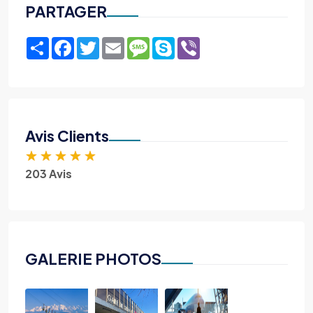
PARTAGER
Share
Facebook
Twitter
Email
Message
Skype
Viber
Avis Clients
★
★
★
★
★
203 Avis
GALERIE PHOTOS