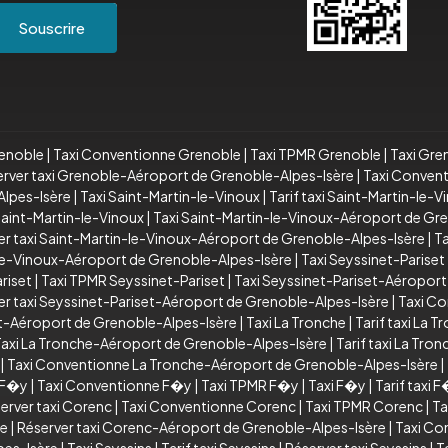
Souscrire
renoble
|
Taxi Conventionne Grenoble
|
Taxi TPMR Grenoble
|
Taxi Gre
rver taxi Grenoble-Aéroport de Grenoble-Alpes-Isère
|
Taxi Conven
lpes-Isère
|
Taxi Saint-Martin-le-Vinoux
|
Tarif taxi Saint-Martin-le-V
aint-Martin-le-Vinoux
|
Taxi Saint-Martin-le-Vinoux-Aéroport de Gr
er taxi Saint-Martin-le-Vinoux-Aéroport de Grenoble-Alpes-Isère
|
T
le-Vinoux-Aéroport de Grenoble-Alpes-Isère
|
Taxi Seyssinet-Pariset
riset
|
Taxi TPMR Seyssinet-Pariset
|
Taxi Seyssinet-Pariset-Aéroport
er taxi Seyssinet-Pariset-Aéroport de Grenoble-Alpes-Isère
|
Taxi Co
et-Aéroport de Grenoble-Alpes-Isère
|
Taxi La Tronche
|
Tarif taxi La T
axi La Tronche-Aéroport de Grenoble-Alpes-Isère
|
Tarif taxi La Tr
|
Taxi Conventionne La Tronche-Aéroport de Grenoble-Alpes-Isère
|
i F�y
|
Taxi Conventionne F�y
|
Taxi TPMR F�y
|
Taxi F�y
|
Tarif taxi 
erver taxi Corenc
|
Taxi Conventionne Corenc
|
Taxi TPMR Corenc
|
Ta
re
|
Réserver taxi Corenc-Aéroport de Grenoble-Alpes-Isère
|
Taxi Co