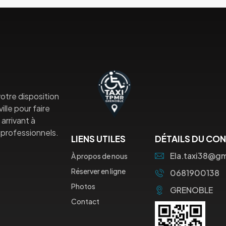
otre disposition
lle pour faire
arrivant à
professionnels.
LIENS UTILES
DÉTAILS DU CO
Ela.taxi38@g
À propos de nous
Réserver en ligne
0681900138
Photos
GRENOBLE
Contact