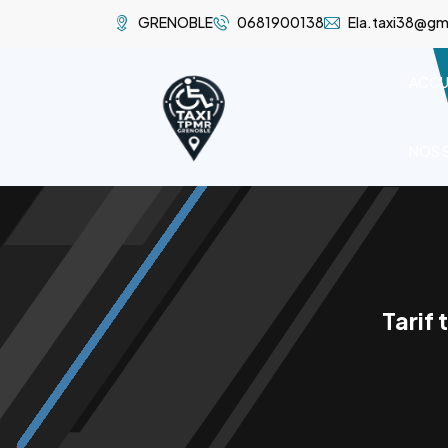
GRENOBLE
0681900138
Ela.taxi38@gm
ACCU
NOS 
Tarif