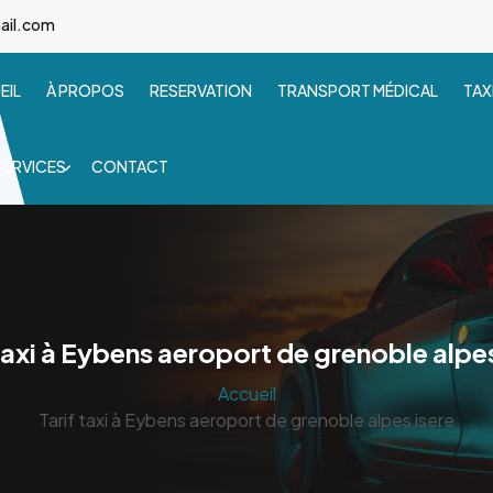
ail.com
EIL
À PROPOS
RESERVATION
TRANSPORT MÉDICAL
TAX
SERVICES
CONTACT
 taxi à Eybens aeroport de grenoble alpes
Accueil
Tarif taxi à Eybens aeroport de grenoble alpes isere