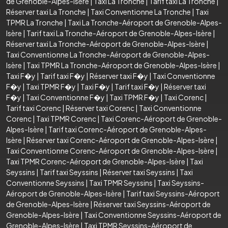
de Grenoble-Alpes-Isère
|
Taxi La Tronche
|
Tarif taxi La Tronche
|
Réserver taxi La Tronche
|
Taxi Conventionne La Tronche
|
Taxi
TPMR La Tronche
|
Taxi La Tronche-Aéroport de Grenoble-Alpes-
Isère
|
Tarif taxi La Tronche-Aéroport de Grenoble-Alpes-Isère
|
Réserver taxi La Tronche-Aéroport de Grenoble-Alpes-Isère
|
Taxi Conventionne La Tronche-Aéroport de Grenoble-Alpes-
Isère
|
Taxi TPMR La Tronche-Aéroport de Grenoble-Alpes-Isère
|
Taxi F�y
|
Tarif taxi F�y
|
Réserver taxi F�y
|
Taxi Conventionne
F�y
|
Taxi TPMR F�y
|
Taxi F�y
|
Tarif taxi F�y
|
Réserver taxi
F�y
|
Taxi Conventionne F�y
|
Taxi TPMR F�y
|
Taxi Corenc
|
Tarif taxi Corenc
|
Réserver taxi Corenc
|
Taxi Conventionne
Corenc
|
Taxi TPMR Corenc
|
Taxi Corenc-Aéroport de Grenoble-
Alpes-Isère
|
Tarif taxi Corenc-Aéroport de Grenoble-Alpes-
Isère
|
Réserver taxi Corenc-Aéroport de Grenoble-Alpes-Isère
|
Taxi Conventionne Corenc-Aéroport de Grenoble-Alpes-Isère
|
Taxi TPMR Corenc-Aéroport de Grenoble-Alpes-Isère
|
Taxi
Seyssins
|
Tarif taxi Seyssins
|
Réserver taxi Seyssins
|
Taxi
Conventionne Seyssins
|
Taxi TPMR Seyssins
|
Taxi Seyssins-
Aéroport de Grenoble-Alpes-Isère
|
Tarif taxi Seyssins-Aéroport
de Grenoble-Alpes-Isère
|
Réserver taxi Seyssins-Aéroport de
Grenoble-Alpes-Isère
|
Taxi Conventionne Seyssins-Aéroport de
Grenoble-Alpes-Isère
|
Taxi TPMR Seyssins-Aéroport de