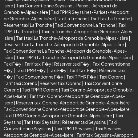
Isère
|
Taxi Conventionne Seyssinet-Pariset-Aéroport de
Grenoble-Alpes-Isère
|
Taxi TPMR Seyssinet-Pariset-Aéroport
de Grenoble-Alpes-Isère
|
Taxi La Tronche
|
Tarif taxi La Tronche
|
Réserver taxi La Tronche
|
Taxi Conventionne La Tronche
|
Taxi
TPMR La Tronche
|
Taxi La Tronche-Aéroport de Grenoble-Alpes-
Isère
|
Tarif taxi La Tronche-Aéroport de Grenoble-Alpes-Isère
|
Réserver taxi La Tronche-Aéroport de Grenoble-Alpes-Isère
|
Taxi Conventionne La Tronche-Aéroport de Grenoble-Alpes-
Isère
|
Taxi TPMR La Tronche-Aéroport de Grenoble-Alpes-Isère
|
Taxi F�y
|
Tarif taxi F�y
|
Réserver taxi F�y
|
Taxi Conventionne
F�y
|
Taxi TPMR F�y
|
Taxi F�y
|
Tarif taxi F�y
|
Réserver taxi
F�y
|
Taxi Conventionne F�y
|
Taxi TPMR F�y
|
Taxi Corenc
|
Tarif taxi Corenc
|
Réserver taxi Corenc
|
Taxi Conventionne
Corenc
|
Taxi TPMR Corenc
|
Taxi Corenc-Aéroport de Grenoble-
Alpes-Isère
|
Tarif taxi Corenc-Aéroport de Grenoble-Alpes-
Isère
|
Réserver taxi Corenc-Aéroport de Grenoble-Alpes-Isère
|
Taxi Conventionne Corenc-Aéroport de Grenoble-Alpes-Isère
|
Taxi TPMR Corenc-Aéroport de Grenoble-Alpes-Isère
|
Taxi
Seyssins
|
Tarif taxi Seyssins
|
Réserver taxi Seyssins
|
Taxi
Conventionne Seyssins
|
Taxi TPMR Seyssins
|
Taxi Seyssins-
Aéroport de Grenoble-Alpes-Isère
|
Tarif taxi Seyssins-Aéroport