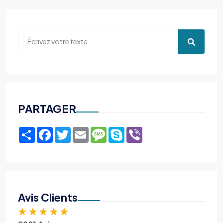
PARTAGER
Share
Facebook
Twitter
Email
Message
Skype
Viber
Avis Clients
★
★
★
★
★