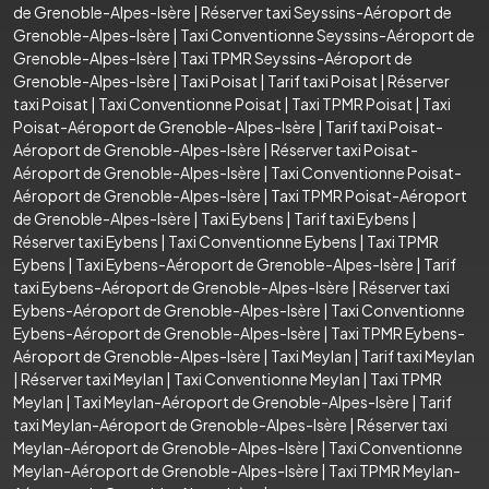
de Grenoble-Alpes-Isère
|
Réserver taxi Seyssins-Aéroport de
Grenoble-Alpes-Isère
|
Taxi Conventionne Seyssins-Aéroport de
Grenoble-Alpes-Isère
|
Taxi TPMR Seyssins-Aéroport de
Grenoble-Alpes-Isère
|
Taxi Poisat
|
Tarif taxi Poisat
|
Réserver
taxi Poisat
|
Taxi Conventionne Poisat
|
Taxi TPMR Poisat
|
Taxi
Poisat-Aéroport de Grenoble-Alpes-Isère
|
Tarif taxi Poisat-
Aéroport de Grenoble-Alpes-Isère
|
Réserver taxi Poisat-
Aéroport de Grenoble-Alpes-Isère
|
Taxi Conventionne Poisat-
Aéroport de Grenoble-Alpes-Isère
|
Taxi TPMR Poisat-Aéroport
de Grenoble-Alpes-Isère
|
Taxi Eybens
|
Tarif taxi Eybens
|
Réserver taxi Eybens
|
Taxi Conventionne Eybens
|
Taxi TPMR
Eybens
|
Taxi Eybens-Aéroport de Grenoble-Alpes-Isère
|
Tarif
taxi Eybens-Aéroport de Grenoble-Alpes-Isère
|
Réserver taxi
Eybens-Aéroport de Grenoble-Alpes-Isère
|
Taxi Conventionne
Eybens-Aéroport de Grenoble-Alpes-Isère
|
Taxi TPMR Eybens-
Aéroport de Grenoble-Alpes-Isère
|
Taxi Meylan
|
Tarif taxi Meylan
|
Réserver taxi Meylan
|
Taxi Conventionne Meylan
|
Taxi TPMR
Meylan
|
Taxi Meylan-Aéroport de Grenoble-Alpes-Isère
|
Tarif
taxi Meylan-Aéroport de Grenoble-Alpes-Isère
|
Réserver taxi
Meylan-Aéroport de Grenoble-Alpes-Isère
|
Taxi Conventionne
Meylan-Aéroport de Grenoble-Alpes-Isère
|
Taxi TPMR Meylan-