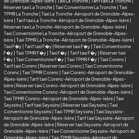
de Grenoble-Alpes-Isère
|
Taxi La Tronche
|
Tarif taxi La Tronche
|
Réserver taxi La Tronche
|
Taxi Conventionne La Tronche
|
Taxi
TPMR La Tronche
|
Taxi La Tronche-Aéroport de Grenoble-Alpes-
Isère
|
Tarif taxi La Tronche-Aéroport de Grenoble-Alpes-Isère
|
Réserver taxi La Tronche-Aéroport de Grenoble-Alpes-Isère
|
Taxi Conventionne La Tronche-Aéroport de Grenoble-Alpes-
Isère
|
Taxi TPMR La Tronche-Aéroport de Grenoble-Alpes-Isère
|
Taxi F�y
|
Tarif taxi F�y
|
Réserver taxi F�y
|
Taxi Conventionne
F�y
|
Taxi TPMR F�y
|
Taxi F�y
|
Tarif taxi F�y
|
Réserver taxi
F�y
|
Taxi Conventionne F�y
|
Taxi TPMR F�y
|
Taxi Corenc
|
Tarif taxi Corenc
|
Réserver taxi Corenc
|
Taxi Conventionne
Corenc
|
Taxi TPMR Corenc
|
Taxi Corenc-Aéroport de Grenoble-
Alpes-Isère
|
Tarif taxi Corenc-Aéroport de Grenoble-Alpes-
Isère
|
Réserver taxi Corenc-Aéroport de Grenoble-Alpes-Isère
|
Taxi Conventionne Corenc-Aéroport de Grenoble-Alpes-Isère
|
Taxi TPMR Corenc-Aéroport de Grenoble-Alpes-Isère
|
Taxi
Seyssins
|
Tarif taxi Seyssins
|
Réserver taxi Seyssins
|
Taxi
Conventionne Seyssins
|
Taxi TPMR Seyssins
|
Taxi Seyssins-
Aéroport de Grenoble-Alpes-Isère
|
Tarif taxi Seyssins-Aéroport
de Grenoble-Alpes-Isère
|
Réserver taxi Seyssins-Aéroport de
Grenoble-Alpes-Isère
|
Taxi Conventionne Seyssins-Aéroport de
Grenoble-Alpes-Isère
|
Taxi TPMR Seyssins-Aéroport de