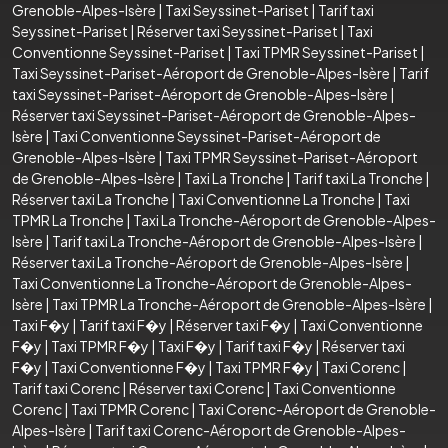
Grenoble-Alpes-Isère
|
Taxi Seyssinet-Pariset
|
Tarif taxi
Seyssinet-Pariset
|
Réserver taxi Seyssinet-Pariset
|
Taxi
Conventionne Seyssinet-Pariset
|
Taxi TPMR Seyssinet-Pariset
|
Taxi Seyssinet-Pariset-Aéroport de Grenoble-Alpes-Isère
|
Tarif
taxi Seyssinet-Pariset-Aéroport de Grenoble-Alpes-Isère
|
Réserver taxi Seyssinet-Pariset-Aéroport de Grenoble-Alpes-
Isère
|
Taxi Conventionne Seyssinet-Pariset-Aéroport de
Grenoble-Alpes-Isère
|
Taxi TPMR Seyssinet-Pariset-Aéroport
de Grenoble-Alpes-Isère
|
Taxi La Tronche
|
Tarif taxi La Tronche
|
Réserver taxi La Tronche
|
Taxi Conventionne La Tronche
|
Taxi
TPMR La Tronche
|
Taxi La Tronche-Aéroport de Grenoble-Alpes-
Isère
|
Tarif taxi La Tronche-Aéroport de Grenoble-Alpes-Isère
|
Réserver taxi La Tronche-Aéroport de Grenoble-Alpes-Isère
|
Taxi Conventionne La Tronche-Aéroport de Grenoble-Alpes-
Isère
|
Taxi TPMR La Tronche-Aéroport de Grenoble-Alpes-Isère
|
Taxi F�y
|
Tarif taxi F�y
|
Réserver taxi F�y
|
Taxi Conventionne
F�y
|
Taxi TPMR F�y
|
Taxi F�y
|
Tarif taxi F�y
|
Réserver taxi
F�y
|
Taxi Conventionne F�y
|
Taxi TPMR F�y
|
Taxi Corenc
|
Tarif taxi Corenc
|
Réserver taxi Corenc
|
Taxi Conventionne
Corenc
|
Taxi TPMR Corenc
|
Taxi Corenc-Aéroport de Grenoble-
Alpes-Isère
|
Tarif taxi Corenc-Aéroport de Grenoble-Alpes-