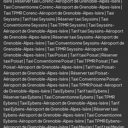
Isère
|
Réserver taxi Corenc-Aéroport de Grenoble-Alpes-Isère
|
Taxi Conventionne Corenc-Aéroport de Grenoble-Alpes-Isère
|
Taxi TPMR Corenc-Aéroport de Grenoble-Alpes-Isère
|
Taxi
Seyssins
|
Tarif taxi Seyssins
|
Réserver taxi Seyssins
|
Taxi
Conventionne Seyssins
|
Taxi TPMR Seyssins
|
Taxi Seyssins-
Aéroport de Grenoble-Alpes-Isère
|
Tarif taxi Seyssins-Aéroport
de Grenoble-Alpes-Isère
|
Réserver taxi Seyssins-Aéroport de
Grenoble-Alpes-Isère
|
Taxi Conventionne Seyssins-Aéroport de
Grenoble-Alpes-Isère
|
Taxi TPMR Seyssins-Aéroport de
Grenoble-Alpes-Isère
|
Taxi Poisat
|
Tarif taxi Poisat
|
Réserver
taxi Poisat
|
Taxi Conventionne Poisat
|
Taxi TPMR Poisat
|
Taxi
Poisat-Aéroport de Grenoble-Alpes-Isère
|
Tarif taxi Poisat-
Aéroport de Grenoble-Alpes-Isère
|
Réserver taxi Poisat-
Aéroport de Grenoble-Alpes-Isère
|
Taxi Conventionne Poisat-
Aéroport de Grenoble-Alpes-Isère
|
Taxi TPMR Poisat-Aéroport
de Grenoble-Alpes-Isère
|
Taxi Eybens
|
Tarif taxi Eybens
|
Réserver taxi Eybens
|
Taxi Conventionne Eybens
|
Taxi TPMR
Eybens
|
Taxi Eybens-Aéroport de Grenoble-Alpes-Isère
|
Tarif
taxi Eybens-Aéroport de Grenoble-Alpes-Isère
|
Réserver taxi
Eybens-Aéroport de Grenoble-Alpes-Isère
|
Taxi Conventionne
Eybens-Aéroport de Grenoble-Alpes-Isère
|
Taxi TPMR Eybens-
Aéroport de Grenoble-Alpes-Isère
|
Taxi Meylan
|
Tarif taxi Meylan