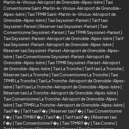
Martin-le-Vinoux-Aéroport de Grenoble-Alpes-Isère
|
Taxi
Conventionne Saint-Martin-le-Vinoux-Aéroport de Grenoble-
Alpes-Isère
|
Taxi TPMR Saint-Martin-le-Vinoux-Aéroport de
Grenoble-Alpes-Isère
|
Taxi Seyssinet-Pariset
|
Tarif taxi
Seyssinet-Pariset
|
Réserver taxi Seyssinet-Pariset
|
Taxi
Conventionne Seyssinet-Pariset
|
Taxi TPMR Seyssinet-Pariset
|
Taxi Seyssinet-Pariset-Aéroport de Grenoble-Alpes-Isère
|
Tarif
taxi Seyssinet-Pariset-Aéroport de Grenoble-Alpes-Isère
|
Réserver taxi Seyssinet-Pariset-Aéroport de Grenoble-Alpes-
Isère
|
Taxi Conventionne Seyssinet-Pariset-Aéroport de
Grenoble-Alpes-Isère
|
Taxi TPMR Seyssinet-Pariset-Aéroport
de Grenoble-Alpes-Isère
|
Taxi La Tronche
|
Tarif taxi La Tronche
|
Réserver taxi La Tronche
|
Taxi Conventionne La Tronche
|
Taxi
TPMR La Tronche
|
Taxi La Tronche-Aéroport de Grenoble-Alpes-
Isère
|
Tarif taxi La Tronche-Aéroport de Grenoble-Alpes-Isère
|
Réserver taxi La Tronche-Aéroport de Grenoble-Alpes-Isère
|
Taxi Conventionne La Tronche-Aéroport de Grenoble-Alpes-
Isère
|
Taxi TPMR La Tronche-Aéroport de Grenoble-Alpes-Isère
|
Taxi F�y
|
Tarif taxi F�y
|
Réserver taxi F�y
|
Taxi Conventionne
F�y
|
Taxi TPMR F�y
|
Taxi F�y
|
Tarif taxi F�y
|
Réserver taxi
F�y
|
Taxi Conventionne F�y
|
Taxi TPMR F�y
|
Taxi Corenc
|
Tarif taxi Corenc
|
Réserver taxi Corenc
|
Taxi Conventionne