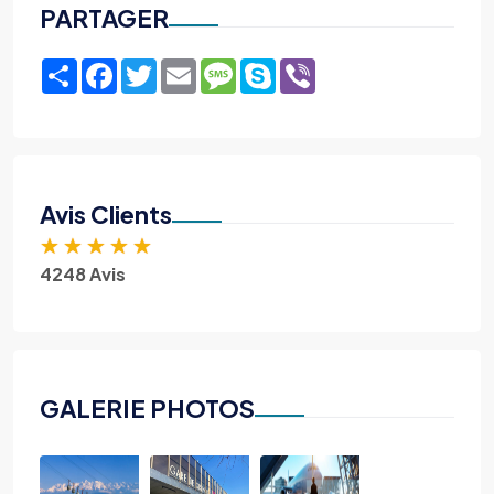
PARTAGER
Share
Facebook
Twitter
Email
Message
Skype
Viber
Avis Clients
★
★
★
★
★
4248 Avis
GALERIE PHOTOS