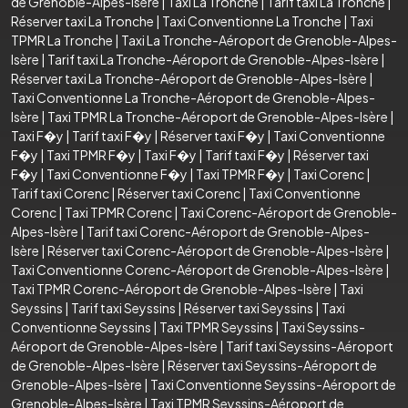
de Grenoble-Alpes-Isère
|
Taxi La Tronche
|
Tarif taxi La Tronche
|
Réserver taxi La Tronche
|
Taxi Conventionne La Tronche
|
Taxi
TPMR La Tronche
|
Taxi La Tronche-Aéroport de Grenoble-Alpes-
Isère
|
Tarif taxi La Tronche-Aéroport de Grenoble-Alpes-Isère
|
Réserver taxi La Tronche-Aéroport de Grenoble-Alpes-Isère
|
Taxi Conventionne La Tronche-Aéroport de Grenoble-Alpes-
Isère
|
Taxi TPMR La Tronche-Aéroport de Grenoble-Alpes-Isère
|
Taxi F�y
|
Tarif taxi F�y
|
Réserver taxi F�y
|
Taxi Conventionne
F�y
|
Taxi TPMR F�y
|
Taxi F�y
|
Tarif taxi F�y
|
Réserver taxi
F�y
|
Taxi Conventionne F�y
|
Taxi TPMR F�y
|
Taxi Corenc
|
Tarif taxi Corenc
|
Réserver taxi Corenc
|
Taxi Conventionne
Corenc
|
Taxi TPMR Corenc
|
Taxi Corenc-Aéroport de Grenoble-
Alpes-Isère
|
Tarif taxi Corenc-Aéroport de Grenoble-Alpes-
Isère
|
Réserver taxi Corenc-Aéroport de Grenoble-Alpes-Isère
|
Taxi Conventionne Corenc-Aéroport de Grenoble-Alpes-Isère
|
Taxi TPMR Corenc-Aéroport de Grenoble-Alpes-Isère
|
Taxi
Seyssins
|
Tarif taxi Seyssins
|
Réserver taxi Seyssins
|
Taxi
Conventionne Seyssins
|
Taxi TPMR Seyssins
|
Taxi Seyssins-
Aéroport de Grenoble-Alpes-Isère
|
Tarif taxi Seyssins-Aéroport
de Grenoble-Alpes-Isère
|
Réserver taxi Seyssins-Aéroport de
Grenoble-Alpes-Isère
|
Taxi Conventionne Seyssins-Aéroport de
Grenoble-Alpes-Isère
|
Taxi TPMR Seyssins-Aéroport de