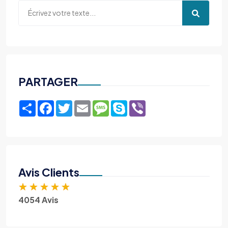
PARTAGER
Share
Facebook
Twitter
Email
Message
Skype
Viber
Avis Clients
★
★
★
★
★
4054 Avis