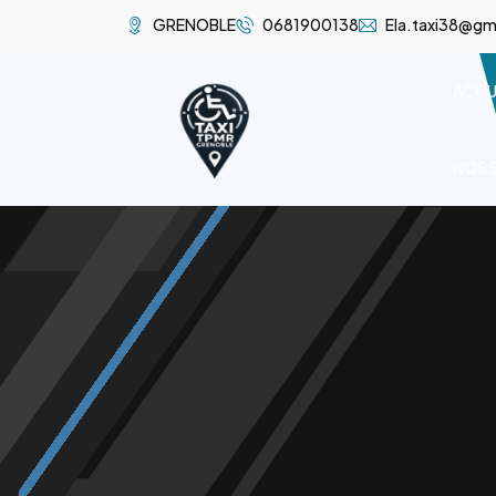
GRENOBLE
0681900138
Ela.taxi38@gm
ACCU
NOS 