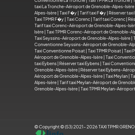
Conventionne La Tronche
|
Taxi TPMR La Tronche
|
T
taxi La Tronche-Aéroport de Grenoble-Alpes-Isère
Alpes-Isère
|
Taxi F�y
|
Tarif taxi F�y
|
Réserver tax
Taxi TPMR F�y
|
Taxi Corenc
|
Tarif taxi Corenc
|
Rés
Tarif taxi Corenc-Aéroport de Grenoble-Alpes-Isè
Isère
|
Taxi TPMR Corenc-Aéroport de Grenoble-Al
Taxi Seyssins-Aéroport de Grenoble-Alpes-Isère
|
Conventionne Seyssins-Aéroport de Grenoble-Alp
Taxi Conventionne Poisat
|
Taxi TPMR Poisat
|
Taxi 
Aéroport de Grenoble-Alpes-Isère
|
Taxi Conventi
taxi Eybens
|
Réserver taxi Eybens
|
Taxi Convention
Grenoble-Alpes-Isère
|
Réserver taxi Eybens-Aérop
Aéroport de Grenoble-Alpes-Isère
|
Taxi Meylan
|
Ta
Alpes-Isère
|
Tarif taxi Meylan-Aéroport de Grenobl
Grenoble-Alpes-Isère
|
Taxi TPMR Meylan-Aéroport
© Copyright © (S3) 2021- 2026 TAXI TPMR GRENOBLE