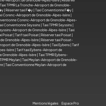
onche-Aéroport de Grenoble-Alpes-Isère
|
Réserver
Taxi TPMR La Tronche-Aéroport de Grenoble-
F�y
|
Réserver taxi F�y
|
Taxi Conventionne F�y
|
xi Corenc-Aéroport de Grenoble-Alpes-Isère
|
nventionne Corenc-Aéroport de Grenoble-Alpes-
axi Conventionne Seyssins
|
Taxi TPMR Seyssins
|
Seyssins-Aéroport de Grenoble-Alpes-Isère
|
Taxi
xi Poisat
|
Tarif taxi Poisat
|
Réserver taxi Poisat
|
t de Grenoble-Alpes-Isère
|
Réserver taxi Poisat-
roport de Grenoble-Alpes-Isère
|
Taxi Eybens
|
Tarif
pes-Isère
|
Tarif taxi Eybens-Aéroport de
e Grenoble-Alpes-Isère
|
Taxi TPMR Eybens-
 TPMR Meylan
|
Taxi Meylan-Aéroport de Grenoble-
re
|
Taxi Conventionne Meylan-Aéroport de
Mentions légales
Espace Pro