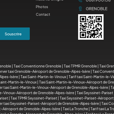
Photos
GRENOBLE
Contact
Souscrire
renoble
|
Taxi Conventionne Grenoble
|
Taxi TPMR Grenoble
|
Taxi Gre
rver taxi Grenoble-Aéroport de Grenoble-Alpes-Isère
|
Taxi Conven
lpes-Isère
|
Taxi Saint-Martin-le-Vinoux
|
Tarif taxi Saint-Martin-le-V
aint-Martin-le-Vinoux
|
Taxi Saint-Martin-le-Vinoux-Aéroport de Gr
er taxi Saint-Martin-le-Vinoux-Aéroport de Grenoble-Alpes-Isère
|
T
le-Vinoux-Aéroport de Grenoble-Alpes-Isère
|
Taxi Seyssinet-Pariset
riset
|
Taxi TPMR Seyssinet-Pariset
|
Taxi Seyssinet-Pariset-Aéroport
er taxi Seyssinet-Pariset-Aéroport de Grenoble-Alpes-Isère
|
Taxi Co
et-Aéroport de Grenoble-Alpes-Isère
|
Taxi La Tronche
|
Tarif taxi La T