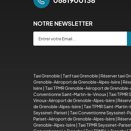
0681900138
NOTRE NEWSLETTER
Taxi Grenoble
|
Tarif taxi Grenoble
|
Réserver taxi G
Grenoble-Aéroport de Grenoble-Alpes-Isère
|
Rése
Isère
|
Taxi TPMR Grenoble-Aéroport de Grenoble-A
Conventionne Saint-Martin-le-Vinoux
|
Taxi TPMR S
Vinoux-Aéroport de Grenoble-Alpes-Isère
|
Réserv
de Grenoble-Alpes-Isère
|
Taxi TPMR Saint-Martin-
Seyssinet-Pariset
|
Taxi Conventionne Seyssinet-Pa
Pariset-Aéroport de Grenoble-Alpes-Isère
|
Réserv
Grenoble-Alpes-Isère
|
Taxi TPMR Seyssinet-Paris