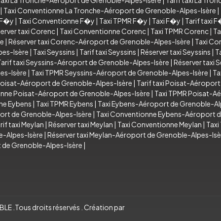
axi La Tronche-Aéroport de Grenoble-Alpes-Isère
|
Tarif taxi La Tr
|
Taxi Conventionne La Tronche-Aéroport de Grenoble-Alpes-Isère
|
i F�y
|
Taxi Conventionne F�y
|
Taxi TPMR F�y
|
Taxi F�y
|
Tarif taxi 
erver taxi Corenc
|
Taxi Conventionne Corenc
|
Taxi TPMR Corenc
|
Ta
re
|
Réserver taxi Corenc-Aéroport de Grenoble-Alpes-Isère
|
Taxi Co
pes-Isère
|
Taxi Seyssins
|
Tarif taxi Seyssins
|
Réserver taxi Seyssins
|
T
Tarif taxi Seyssins-Aéroport de Grenoble-Alpes-Isère
|
Réserver taxi 
es-Isère
|
Taxi TPMR Seyssins-Aéroport de Grenoble-Alpes-Isère
|
Ta
Poisat-Aéroport de Grenoble-Alpes-Isère
|
Tarif taxi Poisat-Aéropor
onne Poisat-Aéroport de Grenoble-Alpes-Isère
|
Taxi TPMR Poisat-Aé
ne Eybens
|
Taxi TPMR Eybens
|
Taxi Eybens-Aéroport de Grenoble-Al
ort de Grenoble-Alpes-Isère
|
Taxi Conventionne Eybens-Aéroport d
rif taxi Meylan
|
Réserver taxi Meylan
|
Taxi Conventionne Meylan
|
Taxi
e-Alpes-Isère
|
Réserver taxi Meylan-Aéroport de Grenoble-Alpes-Isè
 de Grenoble-Alpes-Isère
|
 .Tous droits réservés . Création par