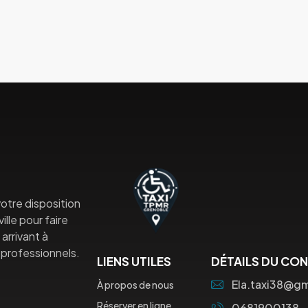
otre disposition
lle pour faire
arrivant à
professionnels.
LIENS UTILES
DÉTAILS DU CO
Ela.taxi38@g
À propos de nous
Réserver en ligne
0681900138