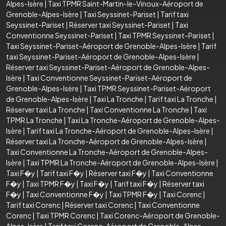
Alpes-Isère
|
Taxi TPMR Saint-Martin-le-Vinoux-Aéroport de
Grenoble-Alpes-Isère
|
Taxi Seyssinet-Pariset
|
Tarif taxi
Seyssinet-Pariset
|
Réserver taxi Seyssinet-Pariset
|
Taxi
Conventionne Seyssinet-Pariset
|
Taxi TPMR Seyssinet-Pariset
|
Taxi Seyssinet-Pariset-Aéroport de Grenoble-Alpes-Isère
|
Tarif
taxi Seyssinet-Pariset-Aéroport de Grenoble-Alpes-Isère
|
Réserver taxi Seyssinet-Pariset-Aéroport de Grenoble-Alpes-
Isère
|
Taxi Conventionne Seyssinet-Pariset-Aéroport de
Grenoble-Alpes-Isère
|
Taxi TPMR Seyssinet-Pariset-Aéroport
de Grenoble-Alpes-Isère
|
Taxi La Tronche
|
Tarif taxi La Tronche
|
Réserver taxi La Tronche
|
Taxi Conventionne La Tronche
|
Taxi
TPMR La Tronche
|
Taxi La Tronche-Aéroport de Grenoble-Alpes-
Isère
|
Tarif taxi La Tronche-Aéroport de Grenoble-Alpes-Isère
|
Réserver taxi La Tronche-Aéroport de Grenoble-Alpes-Isère
|
Taxi Conventionne La Tronche-Aéroport de Grenoble-Alpes-
Isère
|
Taxi TPMR La Tronche-Aéroport de Grenoble-Alpes-Isère
|
Taxi F�y
|
Tarif taxi F�y
|
Réserver taxi F�y
|
Taxi Conventionne
F�y
|
Taxi TPMR F�y
|
Taxi F�y
|
Tarif taxi F�y
|
Réserver taxi
F�y
|
Taxi Conventionne F�y
|
Taxi TPMR F�y
|
Taxi Corenc
|
Tarif taxi Corenc
|
Réserver taxi Corenc
|
Taxi Conventionne
Corenc
|
Taxi TPMR Corenc
|
Taxi Corenc-Aéroport de Grenoble-
Alpes-Isère
|
Tarif taxi Corenc-Aéroport de Grenoble-Alpes-