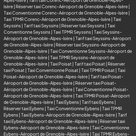
Isère
|
Réserver taxi Corenc-Aéroport de Grenoble-Alpes-Isère
|
Taxi Conventionne Corenc-Aéroport de Grenoble-Alpes-Isère
|
Taxi TPMR Corenc-Aéroport de Grenoble-Alpes-Isère
|
Taxi
Seyssins
|
Tarif taxi Seyssins
|
Réserver taxi Seyssins
|
Taxi
Conventionne Seyssins
|
Taxi TPMR Seyssins
|
Taxi Seyssins-
Aéroport de Grenoble-Alpes-Isère
|
Tarif taxi Seyssins-Aéroport
de Grenoble-Alpes-Isère
|
Réserver taxi Seyssins-Aéroport de
Grenoble-Alpes-Isère
|
Taxi Conventionne Seyssins-Aéroport de
Grenoble-Alpes-Isère
|
Taxi TPMR Seyssins-Aéroport de
Grenoble-Alpes-Isère
|
Taxi Poisat
|
Tarif taxi Poisat
|
Réserver
taxi Poisat
|
Taxi Conventionne Poisat
|
Taxi TPMR Poisat
|
Taxi
Poisat-Aéroport de Grenoble-Alpes-Isère
|
Tarif taxi Poisat-
Aéroport de Grenoble-Alpes-Isère
|
Réserver taxi Poisat-
Aéroport de Grenoble-Alpes-Isère
|
Taxi Conventionne Poisat-
Aéroport de Grenoble-Alpes-Isère
|
Taxi TPMR Poisat-Aéroport
de Grenoble-Alpes-Isère
|
Taxi Eybens
|
Tarif taxi Eybens
|
Réserver taxi Eybens
|
Taxi Conventionne Eybens
|
Taxi TPMR
Eybens
|
Taxi Eybens-Aéroport de Grenoble-Alpes-Isère
|
Tarif
taxi Eybens-Aéroport de Grenoble-Alpes-Isère
|
Réserver taxi
Eybens-Aéroport de Grenoble-Alpes-Isère
|
Taxi Conventionne
Eybens-Aéroport de Grenoble-Alpes-Isère
|
Taxi TPMR Eybens-