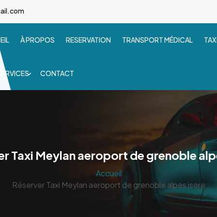
ail.com
EIL
À PROPOS
RESERVATION
TRANSPORT MÉDICAL
TAX
SERVICES
CONTACT
r Taxi Meylan aeroport de grenoble alp
Accueil
Réserver Taxi Meylan aeroport de grenoble alpes isere