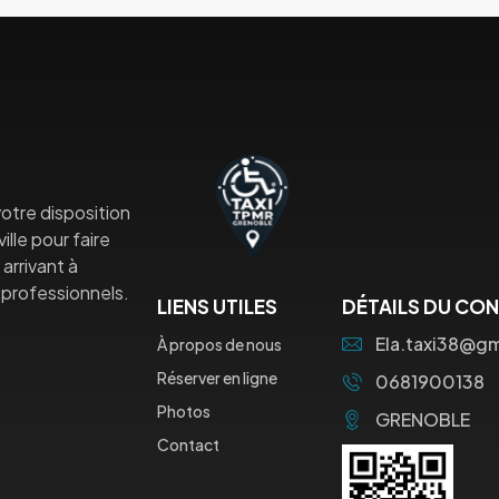
otre disposition
lle pour faire
arrivant à
professionnels.
LIENS UTILES
DÉTAILS DU CO
Ela.taxi38@g
À propos de nous
Réserver en ligne
0681900138
Photos
GRENOBLE
Contact