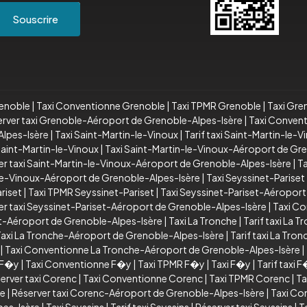
Souscrire
renoble
|
Taxi Conventionne Grenoble
|
Taxi TPMR Grenoble
|
Taxi Gre
rver taxi Grenoble-Aéroport de Grenoble-Alpes-Isère
|
Taxi Conven
lpes-Isère
|
Taxi Saint-Martin-le-Vinoux
|
Tarif taxi Saint-Martin-le-V
aint-Martin-le-Vinoux
|
Taxi Saint-Martin-le-Vinoux-Aéroport de Gr
er taxi Saint-Martin-le-Vinoux-Aéroport de Grenoble-Alpes-Isère
|
T
le-Vinoux-Aéroport de Grenoble-Alpes-Isère
|
Taxi Seyssinet-Pariset
riset
|
Taxi TPMR Seyssinet-Pariset
|
Taxi Seyssinet-Pariset-Aéroport
er taxi Seyssinet-Pariset-Aéroport de Grenoble-Alpes-Isère
|
Taxi Co
et-Aéroport de Grenoble-Alpes-Isère
|
Taxi La Tronche
|
Tarif taxi La T
axi La Tronche-Aéroport de Grenoble-Alpes-Isère
|
Tarif taxi La Tr
|
Taxi Conventionne La Tronche-Aéroport de Grenoble-Alpes-Isère
|
i F�y
|
Taxi Conventionne F�y
|
Taxi TPMR F�y
|
Taxi F�y
|
Tarif taxi 
erver taxi Corenc
|
Taxi Conventionne Corenc
|
Taxi TPMR Corenc
|
Ta
re
|
Réserver taxi Corenc-Aéroport de Grenoble-Alpes-Isère
|
Taxi Co