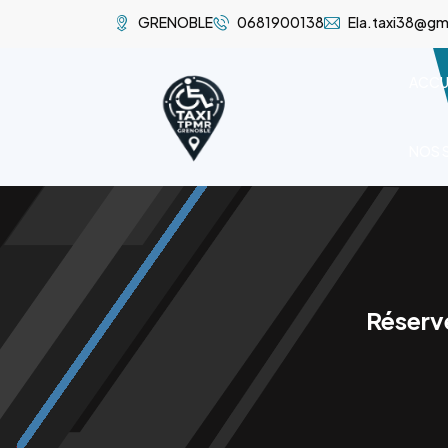
GRENOBLE
0681900138
Ela.taxi38@gm
ACCU
NOS 
Réserve