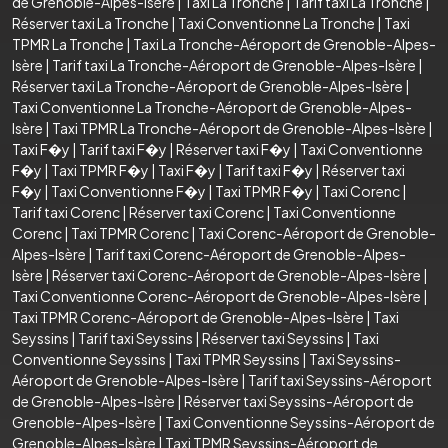
de Grenoble-Alpes-Isère
|
Taxi La Tronche
|
Tarif taxi La Tronche
|
Réserver taxi La Tronche
|
Taxi Conventionne La Tronche
|
Taxi
TPMR La Tronche
|
Taxi La Tronche-Aéroport de Grenoble-Alpes-
Isère
|
Tarif taxi La Tronche-Aéroport de Grenoble-Alpes-Isère
|
Réserver taxi La Tronche-Aéroport de Grenoble-Alpes-Isère
|
Taxi Conventionne La Tronche-Aéroport de Grenoble-Alpes-
Isère
|
Taxi TPMR La Tronche-Aéroport de Grenoble-Alpes-Isère
|
Taxi F�y
|
Tarif taxi F�y
|
Réserver taxi F�y
|
Taxi Conventionne
F�y
|
Taxi TPMR F�y
|
Taxi F�y
|
Tarif taxi F�y
|
Réserver taxi
F�y
|
Taxi Conventionne F�y
|
Taxi TPMR F�y
|
Taxi Corenc
|
Tarif taxi Corenc
|
Réserver taxi Corenc
|
Taxi Conventionne
Corenc
|
Taxi TPMR Corenc
|
Taxi Corenc-Aéroport de Grenoble-
Alpes-Isère
|
Tarif taxi Corenc-Aéroport de Grenoble-Alpes-
Isère
|
Réserver taxi Corenc-Aéroport de Grenoble-Alpes-Isère
|
Taxi Conventionne Corenc-Aéroport de Grenoble-Alpes-Isère
|
Taxi TPMR Corenc-Aéroport de Grenoble-Alpes-Isère
|
Taxi
Seyssins
|
Tarif taxi Seyssins
|
Réserver taxi Seyssins
|
Taxi
Conventionne Seyssins
|
Taxi TPMR Seyssins
|
Taxi Seyssins-
Aéroport de Grenoble-Alpes-Isère
|
Tarif taxi Seyssins-Aéroport
de Grenoble-Alpes-Isère
|
Réserver taxi Seyssins-Aéroport de
Grenoble-Alpes-Isère
|
Taxi Conventionne Seyssins-Aéroport de
Grenoble-Alpes-Isère
|
Taxi TPMR Seyssins-Aéroport de