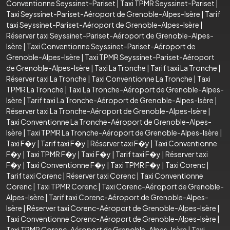
Conventionne Seyssinet-Pariset
|
Taxi TPMR Seyssinet-Pariset
|
Taxi Seyssinet-Pariset-Aéroport de Grenoble-Alpes-Isère
|
Tarif
taxi Seyssinet-Pariset-Aéroport de Grenoble-Alpes-Isère
|
Réserver taxi Seyssinet-Pariset-Aéroport de Grenoble-Alpes-
Isère
|
Taxi Conventionne Seyssinet-Pariset-Aéroport de
Grenoble-Alpes-Isère
|
Taxi TPMR Seyssinet-Pariset-Aéroport
de Grenoble-Alpes-Isère
|
Taxi La Tronche
|
Tarif taxi La Tronche
|
Réserver taxi La Tronche
|
Taxi Conventionne La Tronche
|
Taxi
TPMR La Tronche
|
Taxi La Tronche-Aéroport de Grenoble-Alpes-
Isère
|
Tarif taxi La Tronche-Aéroport de Grenoble-Alpes-Isère
|
Réserver taxi La Tronche-Aéroport de Grenoble-Alpes-Isère
|
Taxi Conventionne La Tronche-Aéroport de Grenoble-Alpes-
Isère
|
Taxi TPMR La Tronche-Aéroport de Grenoble-Alpes-Isère
|
Taxi F�y
|
Tarif taxi F�y
|
Réserver taxi F�y
|
Taxi Conventionne
F�y
|
Taxi TPMR F�y
|
Taxi F�y
|
Tarif taxi F�y
|
Réserver taxi
F�y
|
Taxi Conventionne F�y
|
Taxi TPMR F�y
|
Taxi Corenc
|
Tarif taxi Corenc
|
Réserver taxi Corenc
|
Taxi Conventionne
Corenc
|
Taxi TPMR Corenc
|
Taxi Corenc-Aéroport de Grenoble-
Alpes-Isère
|
Tarif taxi Corenc-Aéroport de Grenoble-Alpes-
Isère
|
Réserver taxi Corenc-Aéroport de Grenoble-Alpes-Isère
|
Taxi Conventionne Corenc-Aéroport de Grenoble-Alpes-Isère
|
Taxi TPMR Corenc-Aéroport de Grenoble-Alpes-Isère
|
Taxi