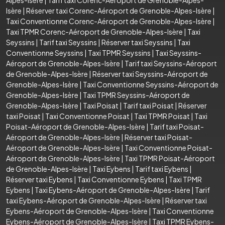
Isère
|
Réserver taxi Corenc-Aéroport de Grenoble-Alpes-Isère
|
Taxi Conventionne Corenc-Aéroport de Grenoble-Alpes-Isère
|
Taxi TPMR Corenc-Aéroport de Grenoble-Alpes-Isère
|
Taxi
Seyssins
|
Tarif taxi Seyssins
|
Réserver taxi Seyssins
|
Taxi
Conventionne Seyssins
|
Taxi TPMR Seyssins
|
Taxi Seyssins-
Aéroport de Grenoble-Alpes-Isère
|
Tarif taxi Seyssins-Aéroport
de Grenoble-Alpes-Isère
|
Réserver taxi Seyssins-Aéroport de
Grenoble-Alpes-Isère
|
Taxi Conventionne Seyssins-Aéroport de
Grenoble-Alpes-Isère
|
Taxi TPMR Seyssins-Aéroport de
Grenoble-Alpes-Isère
|
Taxi Poisat
|
Tarif taxi Poisat
|
Réserver
taxi Poisat
|
Taxi Conventionne Poisat
|
Taxi TPMR Poisat
|
Taxi
Poisat-Aéroport de Grenoble-Alpes-Isère
|
Tarif taxi Poisat-
Aéroport de Grenoble-Alpes-Isère
|
Réserver taxi Poisat-
Aéroport de Grenoble-Alpes-Isère
|
Taxi Conventionne Poisat-
Aéroport de Grenoble-Alpes-Isère
|
Taxi TPMR Poisat-Aéroport
de Grenoble-Alpes-Isère
|
Taxi Eybens
|
Tarif taxi Eybens
|
Réserver taxi Eybens
|
Taxi Conventionne Eybens
|
Taxi TPMR
Eybens
|
Taxi Eybens-Aéroport de Grenoble-Alpes-Isère
|
Tarif
taxi Eybens-Aéroport de Grenoble-Alpes-Isère
|
Réserver taxi
Eybens-Aéroport de Grenoble-Alpes-Isère
|
Taxi Conventionne
Eybens-Aéroport de Grenoble-Alpes-Isère
|
Taxi TPMR Eybens-