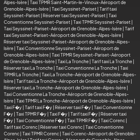
Alpes-Isère
|
Taxi TPMR Saint-Martin-le-Vinoux-Aéroport de
Grenoble-Alpes-Isère
|
Taxi Seyssinet-Pariset
|
Tarif taxi
Seyssinet-Pariset
|
Réserver taxi Seyssinet-Pariset
|
Taxi
Conventionne Seyssinet-Pariset
|
Taxi TPMR Seyssinet-Pariset
|
Taxi Seyssinet-Pariset-Aéroport de Grenoble-Alpes-Isère
|
Tarif
taxi Seyssinet-Pariset-Aéroport de Grenoble-Alpes-Isère
|
Réserver taxi Seyssinet-Pariset-Aéroport de Grenoble-Alpes-
Isère
|
Taxi Conventionne Seyssinet-Pariset-Aéroport de
Grenoble-Alpes-Isère
|
Taxi TPMR Seyssinet-Pariset-Aéroport
de Grenoble-Alpes-Isère
|
Taxi La Tronche
|
Tarif taxi La Tronche
|
Réserver taxi La Tronche
|
Taxi Conventionne La Tronche
|
Taxi
TPMR La Tronche
|
Taxi La Tronche-Aéroport de Grenoble-Alpes-
Isère
|
Tarif taxi La Tronche-Aéroport de Grenoble-Alpes-Isère
|
Réserver taxi La Tronche-Aéroport de Grenoble-Alpes-Isère
|
Taxi Conventionne La Tronche-Aéroport de Grenoble-Alpes-
Isère
|
Taxi TPMR La Tronche-Aéroport de Grenoble-Alpes-Isère
|
Taxi F�y
|
Tarif taxi F�y
|
Réserver taxi F�y
|
Taxi Conventionne
F�y
|
Taxi TPMR F�y
|
Taxi F�y
|
Tarif taxi F�y
|
Réserver taxi
F�y
|
Taxi Conventionne F�y
|
Taxi TPMR F�y
|
Taxi Corenc
|
Tarif taxi Corenc
|
Réserver taxi Corenc
|
Taxi Conventionne
Corenc
|
Taxi TPMR Corenc
|
Taxi Corenc-Aéroport de Grenoble-
Alpes-Isère
|
Tarif taxi Corenc-Aéroport de Grenoble-Alpes-