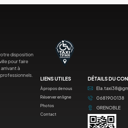
otre disposition
lle pour faire
arrivant à
professionnels.
LIENS UTILES
DÉTAILS DU CO
Ela.taxi38@g
À propos de nous
Réserver en ligne
0681900138
Photos
GRENOBLE
Contact