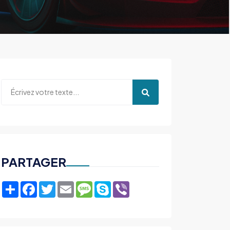
PARTAGER
Share
Facebook
Twitter
Email
Message
Skype
Viber