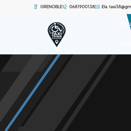
GRENOBLE
0681900138
Ela.taxi38@gm
ACCU
NOS 