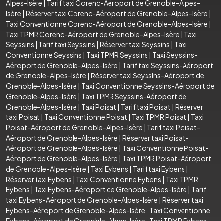
Alpes-Isère
|
Tarif taxi Corenc-Aéroport de Grenoble-Alpes-
Isère
|
Réserver taxi Corenc-Aéroport de Grenoble-Alpes-Isère
|
Taxi Conventionne Corenc-Aéroport de Grenoble-Alpes-Isère
|
Taxi TPMR Corenc-Aéroport de Grenoble-Alpes-Isère
|
Taxi
Seyssins
|
Tarif taxi Seyssins
|
Réserver taxi Seyssins
|
Taxi
Conventionne Seyssins
|
Taxi TPMR Seyssins
|
Taxi Seyssins-
Aéroport de Grenoble-Alpes-Isère
|
Tarif taxi Seyssins-Aéroport
de Grenoble-Alpes-Isère
|
Réserver taxi Seyssins-Aéroport de
Grenoble-Alpes-Isère
|
Taxi Conventionne Seyssins-Aéroport de
Grenoble-Alpes-Isère
|
Taxi TPMR Seyssins-Aéroport de
Grenoble-Alpes-Isère
|
Taxi Poisat
|
Tarif taxi Poisat
|
Réserver
taxi Poisat
|
Taxi Conventionne Poisat
|
Taxi TPMR Poisat
|
Taxi
Poisat-Aéroport de Grenoble-Alpes-Isère
|
Tarif taxi Poisat-
Aéroport de Grenoble-Alpes-Isère
|
Réserver taxi Poisat-
Aéroport de Grenoble-Alpes-Isère
|
Taxi Conventionne Poisat-
Aéroport de Grenoble-Alpes-Isère
|
Taxi TPMR Poisat-Aéroport
de Grenoble-Alpes-Isère
|
Taxi Eybens
|
Tarif taxi Eybens
|
Réserver taxi Eybens
|
Taxi Conventionne Eybens
|
Taxi TPMR
Eybens
|
Taxi Eybens-Aéroport de Grenoble-Alpes-Isère
|
Tarif
taxi Eybens-Aéroport de Grenoble-Alpes-Isère
|
Réserver taxi
Eybens-Aéroport de Grenoble-Alpes-Isère
|
Taxi Conventionne
Eybens-Aéroport de Grenoble-Alpes-Isère
|
Taxi TPMR Eybens-