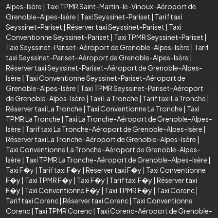
Alpes-Isère
|
Taxi TPMR Saint-Martin-le-Vinoux-Aéroport de
Grenoble-Alpes-Isère
|
Taxi Seyssinet-Pariset
|
Tarif taxi
Seyssinet-Pariset
|
Réserver taxi Seyssinet-Pariset
|
Taxi
Conventionne Seyssinet-Pariset
|
Taxi TPMR Seyssinet-Pariset
|
Taxi Seyssinet-Pariset-Aéroport de Grenoble-Alpes-Isère
|
Tarif
taxi Seyssinet-Pariset-Aéroport de Grenoble-Alpes-Isère
|
Réserver taxi Seyssinet-Pariset-Aéroport de Grenoble-Alpes-
Isère
|
Taxi Conventionne Seyssinet-Pariset-Aéroport de
Grenoble-Alpes-Isère
|
Taxi TPMR Seyssinet-Pariset-Aéroport
de Grenoble-Alpes-Isère
|
Taxi La Tronche
|
Tarif taxi La Tronche
|
Réserver taxi La Tronche
|
Taxi Conventionne La Tronche
|
Taxi
TPMR La Tronche
|
Taxi La Tronche-Aéroport de Grenoble-Alpes-
Isère
|
Tarif taxi La Tronche-Aéroport de Grenoble-Alpes-Isère
|
Réserver taxi La Tronche-Aéroport de Grenoble-Alpes-Isère
|
Taxi Conventionne La Tronche-Aéroport de Grenoble-Alpes-
Isère
|
Taxi TPMR La Tronche-Aéroport de Grenoble-Alpes-Isère
|
Taxi F�y
|
Tarif taxi F�y
|
Réserver taxi F�y
|
Taxi Conventionne
F�y
|
Taxi TPMR F�y
|
Taxi F�y
|
Tarif taxi F�y
|
Réserver taxi
F�y
|
Taxi Conventionne F�y
|
Taxi TPMR F�y
|
Taxi Corenc
|
Tarif taxi Corenc
|
Réserver taxi Corenc
|
Taxi Conventionne
Corenc
|
Taxi TPMR Corenc
|
Taxi Corenc-Aéroport de Grenoble-