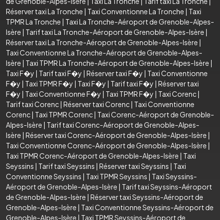
de Grenoble-Alpes-Isère
|
Taxi La Tronche
|
Tarif taxi La Tronche
|
Réserver taxi La Tronche
|
Taxi Conventionne La Tronche
|
Taxi
TPMR La Tronche
|
Taxi La Tronche-Aéroport de Grenoble-Alpes-
Isère
|
Tarif taxi La Tronche-Aéroport de Grenoble-Alpes-Isère
|
Réserver taxi La Tronche-Aéroport de Grenoble-Alpes-Isère
|
Taxi Conventionne La Tronche-Aéroport de Grenoble-Alpes-
Isère
|
Taxi TPMR La Tronche-Aéroport de Grenoble-Alpes-Isère
|
Taxi F�y
|
Tarif taxi F�y
|
Réserver taxi F�y
|
Taxi Conventionne
F�y
|
Taxi TPMR F�y
|
Taxi F�y
|
Tarif taxi F�y
|
Réserver taxi
F�y
|
Taxi Conventionne F�y
|
Taxi TPMR F�y
|
Taxi Corenc
|
Tarif taxi Corenc
|
Réserver taxi Corenc
|
Taxi Conventionne
Corenc
|
Taxi TPMR Corenc
|
Taxi Corenc-Aéroport de Grenoble-
Alpes-Isère
|
Tarif taxi Corenc-Aéroport de Grenoble-Alpes-
Isère
|
Réserver taxi Corenc-Aéroport de Grenoble-Alpes-Isère
|
Taxi Conventionne Corenc-Aéroport de Grenoble-Alpes-Isère
|
Taxi TPMR Corenc-Aéroport de Grenoble-Alpes-Isère
|
Taxi
Seyssins
|
Tarif taxi Seyssins
|
Réserver taxi Seyssins
|
Taxi
Conventionne Seyssins
|
Taxi TPMR Seyssins
|
Taxi Seyssins-
Aéroport de Grenoble-Alpes-Isère
|
Tarif taxi Seyssins-Aéroport
de Grenoble-Alpes-Isère
|
Réserver taxi Seyssins-Aéroport de
Grenoble-Alpes-Isère
|
Taxi Conventionne Seyssins-Aéroport de
Grenoble-Alpes-Isère
|
Taxi TPMR Seyssins-Aéroport de