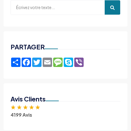
PARTAGER
Share
Facebook
Twitter
Email
Message
Skype
Viber
Avis Clients
★
★
★
★
★
4199 Avis