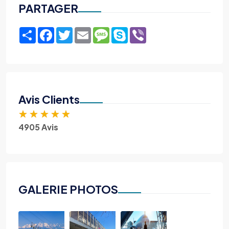
PARTAGER
Share
Facebook
Twitter
Email
Message
Skype
Viber
Avis Clients
★
★
★
★
★
4905 Avis
GALERIE PHOTOS