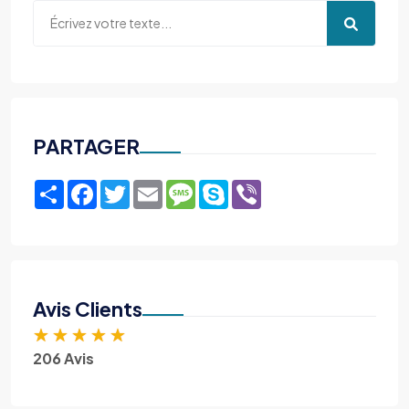
PARTAGER
Share
Facebook
Twitter
Email
Message
Skype
Viber
Avis Clients
★
★
★
★
★
206 Avis