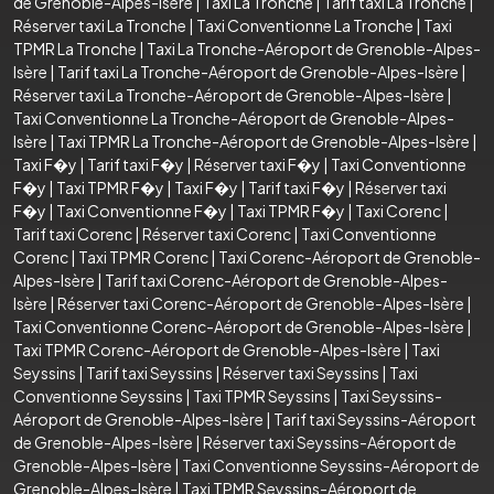
de Grenoble-Alpes-Isère
|
Taxi La Tronche
|
Tarif taxi La Tronche
|
Réserver taxi La Tronche
|
Taxi Conventionne La Tronche
|
Taxi
TPMR La Tronche
|
Taxi La Tronche-Aéroport de Grenoble-Alpes-
Isère
|
Tarif taxi La Tronche-Aéroport de Grenoble-Alpes-Isère
|
Réserver taxi La Tronche-Aéroport de Grenoble-Alpes-Isère
|
Taxi Conventionne La Tronche-Aéroport de Grenoble-Alpes-
Isère
|
Taxi TPMR La Tronche-Aéroport de Grenoble-Alpes-Isère
|
Taxi F�y
|
Tarif taxi F�y
|
Réserver taxi F�y
|
Taxi Conventionne
F�y
|
Taxi TPMR F�y
|
Taxi F�y
|
Tarif taxi F�y
|
Réserver taxi
F�y
|
Taxi Conventionne F�y
|
Taxi TPMR F�y
|
Taxi Corenc
|
Tarif taxi Corenc
|
Réserver taxi Corenc
|
Taxi Conventionne
Corenc
|
Taxi TPMR Corenc
|
Taxi Corenc-Aéroport de Grenoble-
Alpes-Isère
|
Tarif taxi Corenc-Aéroport de Grenoble-Alpes-
Isère
|
Réserver taxi Corenc-Aéroport de Grenoble-Alpes-Isère
|
Taxi Conventionne Corenc-Aéroport de Grenoble-Alpes-Isère
|
Taxi TPMR Corenc-Aéroport de Grenoble-Alpes-Isère
|
Taxi
Seyssins
|
Tarif taxi Seyssins
|
Réserver taxi Seyssins
|
Taxi
Conventionne Seyssins
|
Taxi TPMR Seyssins
|
Taxi Seyssins-
Aéroport de Grenoble-Alpes-Isère
|
Tarif taxi Seyssins-Aéroport
de Grenoble-Alpes-Isère
|
Réserver taxi Seyssins-Aéroport de
Grenoble-Alpes-Isère
|
Taxi Conventionne Seyssins-Aéroport de
Grenoble-Alpes-Isère
|
Taxi TPMR Seyssins-Aéroport de