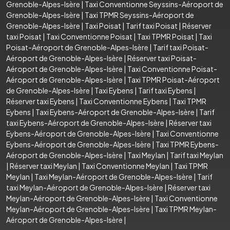
Grenoble-Alpes-Isère
|
Taxi Conventionne Seyssins-Aéroport de
Grenoble-Alpes-Isère
|
Taxi TPMR Seyssins-Aéroport de
Grenoble-Alpes-Isère
|
Taxi Poisat
|
Tarif taxi Poisat
|
Réserver
taxi Poisat
|
Taxi Conventionne Poisat
|
Taxi TPMR Poisat
|
Taxi
Poisat-Aéroport de Grenoble-Alpes-Isère
|
Tarif taxi Poisat-
Aéroport de Grenoble-Alpes-Isère
|
Réserver taxi Poisat-
Aéroport de Grenoble-Alpes-Isère
|
Taxi Conventionne Poisat-
Aéroport de Grenoble-Alpes-Isère
|
Taxi TPMR Poisat-Aéroport
de Grenoble-Alpes-Isère
|
Taxi Eybens
|
Tarif taxi Eybens
|
Réserver taxi Eybens
|
Taxi Conventionne Eybens
|
Taxi TPMR
Eybens
|
Taxi Eybens-Aéroport de Grenoble-Alpes-Isère
|
Tarif
taxi Eybens-Aéroport de Grenoble-Alpes-Isère
|
Réserver taxi
Eybens-Aéroport de Grenoble-Alpes-Isère
|
Taxi Conventionne
Eybens-Aéroport de Grenoble-Alpes-Isère
|
Taxi TPMR Eybens-
Aéroport de Grenoble-Alpes-Isère
|
Taxi Meylan
|
Tarif taxi Meylan
|
Réserver taxi Meylan
|
Taxi Conventionne Meylan
|
Taxi TPMR
Meylan
|
Taxi Meylan-Aéroport de Grenoble-Alpes-Isère
|
Tarif
taxi Meylan-Aéroport de Grenoble-Alpes-Isère
|
Réserver taxi
Meylan-Aéroport de Grenoble-Alpes-Isère
|
Taxi Conventionne
Meylan-Aéroport de Grenoble-Alpes-Isère
|
Taxi TPMR Meylan-
Aéroport de Grenoble-Alpes-Isère
|