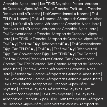
Grenoble-Alpes-Isère
|
Taxi TPMR Seyssinet-Pariset-Aéroport
de Grenoble-Alpes-Isère
|
Taxi La Tronche
|
Tarif taxi La Tronche
|
Réserver taxi La Tronche
|
Taxi Conventionne La Tronche
|
Taxi
TPMR La Tronche
|
Taxi La Tronche-Aéroport de Grenoble-Alpes-
Isère
|
Tarif taxi La Tronche-Aéroport de Grenoble-Alpes-Isère
|
Réserver taxi La Tronche-Aéroport de Grenoble-Alpes-Isère
|
Taxi Conventionne La Tronche-Aéroport de Grenoble-Alpes-
Isère
|
Taxi TPMR La Tronche-Aéroport de Grenoble-Alpes-Isère
|
Taxi F�y
|
Tarif taxi F�y
|
Réserver taxi F�y
|
Taxi Conventionne
F�y
|
Taxi TPMR F�y
|
Taxi F�y
|
Tarif taxi F�y
|
Réserver taxi
F�y
|
Taxi Conventionne F�y
|
Taxi TPMR F�y
|
Taxi Corenc
|
Tarif taxi Corenc
|
Réserver taxi Corenc
|
Taxi Conventionne
Corenc
|
Taxi TPMR Corenc
|
Taxi Corenc-Aéroport de Grenoble-
Alpes-Isère
|
Tarif taxi Corenc-Aéroport de Grenoble-Alpes-
Isère
|
Réserver taxi Corenc-Aéroport de Grenoble-Alpes-Isère
|
Taxi Conventionne Corenc-Aéroport de Grenoble-Alpes-Isère
|
Taxi TPMR Corenc-Aéroport de Grenoble-Alpes-Isère
|
Taxi
Seyssins
|
Tarif taxi Seyssins
|
Réserver taxi Seyssins
|
Taxi
Conventionne Seyssins
|
Taxi TPMR Seyssins
|
Taxi Seyssins-
Aéroport de Grenoble-Alpes-Isère
|
Tarif taxi Seyssins-Aéroport
de Grenoble-Alpes-Isère
|
Réserver taxi Seyssins-Aéroport de