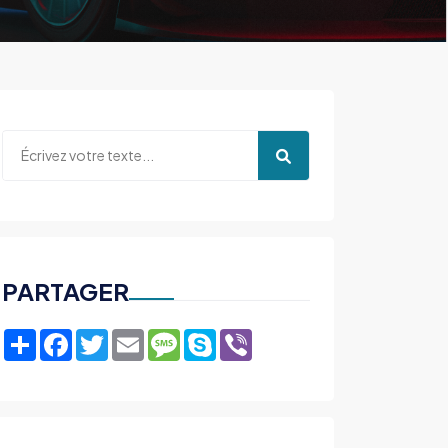
PARTAGER
Share
Facebook
Twitter
Email
Message
Skype
Viber