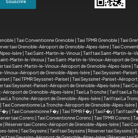
Souscrire
renoble
|
Taxi Conventionne Grenoble
|
Taxi TPMR Grenoble
|
Taxi Gre
rver taxi Grenoble-Aéroport de Grenoble-Alpes-Isère
|
Taxi Conven
lpes-Isère
|
Taxi Saint-Martin-le-Vinoux
|
Tarif taxi Saint-Martin-le-V
aint-Martin-le-Vinoux
|
Taxi Saint-Martin-le-Vinoux-Aéroport de Gr
er taxi Saint-Martin-le-Vinoux-Aéroport de Grenoble-Alpes-Isère
|
T
le-Vinoux-Aéroport de Grenoble-Alpes-Isère
|
Taxi Seyssinet-Pariset
riset
|
Taxi TPMR Seyssinet-Pariset
|
Taxi Seyssinet-Pariset-Aéroport
er taxi Seyssinet-Pariset-Aéroport de Grenoble-Alpes-Isère
|
Taxi Co
et-Aéroport de Grenoble-Alpes-Isère
|
Taxi La Tronche
|
Tarif taxi La T
axi La Tronche-Aéroport de Grenoble-Alpes-Isère
|
Tarif taxi La Tr
|
Taxi Conventionne La Tronche-Aéroport de Grenoble-Alpes-Isère
|
i F�y
|
Taxi Conventionne F�y
|
Taxi TPMR F�y
|
Taxi F�y
|
Tarif taxi 
erver taxi Corenc
|
Taxi Conventionne Corenc
|
Taxi TPMR Corenc
|
Ta
re
|
Réserver taxi Corenc-Aéroport de Grenoble-Alpes-Isère
|
Taxi Co
pes-Isère
|
Taxi Seyssins
|
Tarif taxi Seyssins
|
Réserver taxi Seyssins
|
T
Tarif taxi Seyssins-Aéroport de Grenoble-Alpes-Isère
|
Réserver taxi 