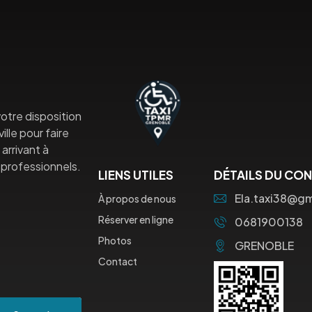
otre disposition
lle pour faire
arrivant à
professionnels.
LIENS UTILES
DÉTAILS DU CO
Ela.taxi38@g
À propos de nous
Réserver en ligne
0681900138
Photos
GRENOBLE
Contact