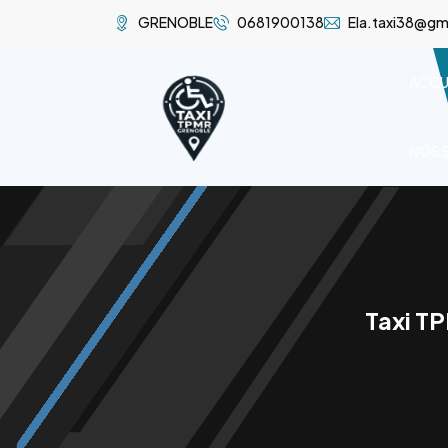
GRENOBLE
0681900138
Ela.taxi38@gm
ACCU
NOS 
Taxi TP