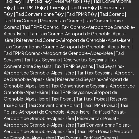
Taxi F�y
|
Tarif taxi F�y
|
Réserver taxi F�y
|
Taxi Conventionne
F�y
|
Taxi TPMR F�y
|
Taxi F�y
|
Tarif taxi F�y
|
Réserver taxi
F�y
|
Taxi Conventionne F�y
|
Taxi TPMR F�y
|
Taxi Corenc
|
Tarif taxi Corenc
|
Réserver taxi Corenc
|
Taxi Conventionne
Corenc
|
Taxi TPMR Corenc
|
Taxi Corenc-Aéroport de Grenoble-
Alpes-Isère
|
Tarif taxi Corenc-Aéroport de Grenoble-Alpes-
Isère
|
Réserver taxi Corenc-Aéroport de Grenoble-Alpes-Isère
|
Taxi Conventionne Corenc-Aéroport de Grenoble-Alpes-Isère
|
Taxi TPMR Corenc-Aéroport de Grenoble-Alpes-Isère
|
Taxi
Seyssins
|
Tarif taxi Seyssins
|
Réserver taxi Seyssins
|
Taxi
Conventionne Seyssins
|
Taxi TPMR Seyssins
|
Taxi Seyssins-
Aéroport de Grenoble-Alpes-Isère
|
Tarif taxi Seyssins-Aéroport
de Grenoble-Alpes-Isère
|
Réserver taxi Seyssins-Aéroport de
Grenoble-Alpes-Isère
|
Taxi Conventionne Seyssins-Aéroport de
Grenoble-Alpes-Isère
|
Taxi TPMR Seyssins-Aéroport de
Grenoble-Alpes-Isère
|
Taxi Poisat
|
Tarif taxi Poisat
|
Réserver
taxi Poisat
|
Taxi Conventionne Poisat
|
Taxi TPMR Poisat
|
Taxi
Poisat-Aéroport de Grenoble-Alpes-Isère
|
Tarif taxi Poisat-
Aéroport de Grenoble-Alpes-Isère
|
Réserver taxi Poisat-
Aéroport de Grenoble-Alpes-Isère
|
Taxi Conventionne Poisat-
Aéroport de Grenoble-Alpes-Isère
|
Taxi TPMR Poisat-Aéroport
de Grenoble-Alpes-Isère
|
Taxi Eybens
|
Tarif taxi Eybens
|