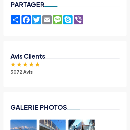
PARTAGER
Share
Facebook
Twitter
Email
Message
Skype
Viber
Avis Clients
★
★
★
★
★
3072 Avis
GALERIE PHOTOS