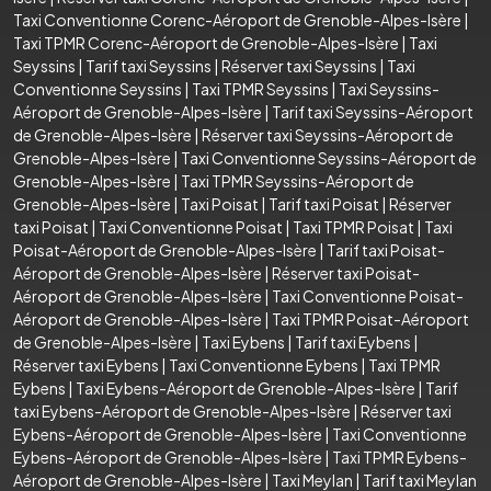
Taxi Conventionne Corenc-Aéroport de Grenoble-Alpes-Isère
|
Taxi TPMR Corenc-Aéroport de Grenoble-Alpes-Isère
|
Taxi
Seyssins
|
Tarif taxi Seyssins
|
Réserver taxi Seyssins
|
Taxi
Conventionne Seyssins
|
Taxi TPMR Seyssins
|
Taxi Seyssins-
Aéroport de Grenoble-Alpes-Isère
|
Tarif taxi Seyssins-Aéroport
de Grenoble-Alpes-Isère
|
Réserver taxi Seyssins-Aéroport de
Grenoble-Alpes-Isère
|
Taxi Conventionne Seyssins-Aéroport de
Grenoble-Alpes-Isère
|
Taxi TPMR Seyssins-Aéroport de
Grenoble-Alpes-Isère
|
Taxi Poisat
|
Tarif taxi Poisat
|
Réserver
taxi Poisat
|
Taxi Conventionne Poisat
|
Taxi TPMR Poisat
|
Taxi
Poisat-Aéroport de Grenoble-Alpes-Isère
|
Tarif taxi Poisat-
Aéroport de Grenoble-Alpes-Isère
|
Réserver taxi Poisat-
Aéroport de Grenoble-Alpes-Isère
|
Taxi Conventionne Poisat-
Aéroport de Grenoble-Alpes-Isère
|
Taxi TPMR Poisat-Aéroport
de Grenoble-Alpes-Isère
|
Taxi Eybens
|
Tarif taxi Eybens
|
Réserver taxi Eybens
|
Taxi Conventionne Eybens
|
Taxi TPMR
Eybens
|
Taxi Eybens-Aéroport de Grenoble-Alpes-Isère
|
Tarif
taxi Eybens-Aéroport de Grenoble-Alpes-Isère
|
Réserver taxi
Eybens-Aéroport de Grenoble-Alpes-Isère
|
Taxi Conventionne
Eybens-Aéroport de Grenoble-Alpes-Isère
|
Taxi TPMR Eybens-
Aéroport de Grenoble-Alpes-Isère
|
Taxi Meylan
|
Tarif taxi Meylan