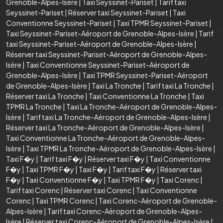
Grenoble-Alpes-Isère
|
Taxi Seyssinet-Pariset
|
Tarif taxi
Seyssinet-Pariset
|
Réserver taxi Seyssinet-Pariset
|
Taxi
Conventionne Seyssinet-Pariset
|
Taxi TPMR Seyssinet-Pariset
|
Taxi Seyssinet-Pariset-Aéroport de Grenoble-Alpes-Isère
|
Tarif
taxi Seyssinet-Pariset-Aéroport de Grenoble-Alpes-Isère
|
Réserver taxi Seyssinet-Pariset-Aéroport de Grenoble-Alpes-
Isère
|
Taxi Conventionne Seyssinet-Pariset-Aéroport de
Grenoble-Alpes-Isère
|
Taxi TPMR Seyssinet-Pariset-Aéroport
de Grenoble-Alpes-Isère
|
Taxi La Tronche
|
Tarif taxi La Tronche
|
Réserver taxi La Tronche
|
Taxi Conventionne La Tronche
|
Taxi
TPMR La Tronche
|
Taxi La Tronche-Aéroport de Grenoble-Alpes-
Isère
|
Tarif taxi La Tronche-Aéroport de Grenoble-Alpes-Isère
|
Réserver taxi La Tronche-Aéroport de Grenoble-Alpes-Isère
|
Taxi Conventionne La Tronche-Aéroport de Grenoble-Alpes-
Isère
|
Taxi TPMR La Tronche-Aéroport de Grenoble-Alpes-Isère
|
Taxi F�y
|
Tarif taxi F�y
|
Réserver taxi F�y
|
Taxi Conventionne
F�y
|
Taxi TPMR F�y
|
Taxi F�y
|
Tarif taxi F�y
|
Réserver taxi
F�y
|
Taxi Conventionne F�y
|
Taxi TPMR F�y
|
Taxi Corenc
|
Tarif taxi Corenc
|
Réserver taxi Corenc
|
Taxi Conventionne
Corenc
|
Taxi TPMR Corenc
|
Taxi Corenc-Aéroport de Grenoble-
Alpes-Isère
|
Tarif taxi Corenc-Aéroport de Grenoble-Alpes-
Isère
|
Réserver taxi Corenc-Aéroport de Grenoble-Alpes-Isère
|