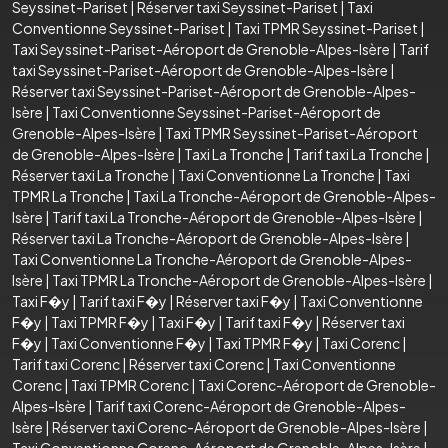
Seyssinet-Pariset
|
Réserver taxi Seyssinet-Pariset
|
Taxi
Conventionne Seyssinet-Pariset
|
Taxi TPMR Seyssinet-Pariset
|
Taxi Seyssinet-Pariset-Aéroport de Grenoble-Alpes-Isère
|
Tarif
taxi Seyssinet-Pariset-Aéroport de Grenoble-Alpes-Isère
|
Réserver taxi Seyssinet-Pariset-Aéroport de Grenoble-Alpes-
Isère
|
Taxi Conventionne Seyssinet-Pariset-Aéroport de
Grenoble-Alpes-Isère
|
Taxi TPMR Seyssinet-Pariset-Aéroport
de Grenoble-Alpes-Isère
|
Taxi La Tronche
|
Tarif taxi La Tronche
|
Réserver taxi La Tronche
|
Taxi Conventionne La Tronche
|
Taxi
TPMR La Tronche
|
Taxi La Tronche-Aéroport de Grenoble-Alpes-
Isère
|
Tarif taxi La Tronche-Aéroport de Grenoble-Alpes-Isère
|
Réserver taxi La Tronche-Aéroport de Grenoble-Alpes-Isère
|
Taxi Conventionne La Tronche-Aéroport de Grenoble-Alpes-
Isère
|
Taxi TPMR La Tronche-Aéroport de Grenoble-Alpes-Isère
|
Taxi F�y
|
Tarif taxi F�y
|
Réserver taxi F�y
|
Taxi Conventionne
F�y
|
Taxi TPMR F�y
|
Taxi F�y
|
Tarif taxi F�y
|
Réserver taxi
F�y
|
Taxi Conventionne F�y
|
Taxi TPMR F�y
|
Taxi Corenc
|
Tarif taxi Corenc
|
Réserver taxi Corenc
|
Taxi Conventionne
Corenc
|
Taxi TPMR Corenc
|
Taxi Corenc-Aéroport de Grenoble-
Alpes-Isère
|
Tarif taxi Corenc-Aéroport de Grenoble-Alpes-
Isère
|
Réserver taxi Corenc-Aéroport de Grenoble-Alpes-Isère
|
Taxi Conventionne Corenc-Aéroport de Grenoble-Alpes-Isère
|