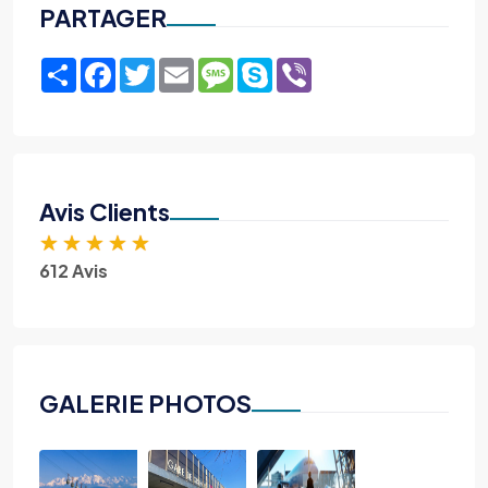
PARTAGER
Share
Facebook
Twitter
Email
Message
Skype
Viber
Avis Clients
★
★
★
★
★
612 Avis
GALERIE PHOTOS