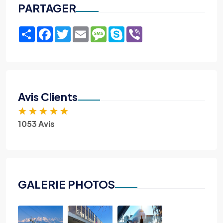
PARTAGER
Share
Facebook
Twitter
Email
Message
Skype
Viber
Avis Clients
★
★
★
★
★
1053 Avis
GALERIE PHOTOS