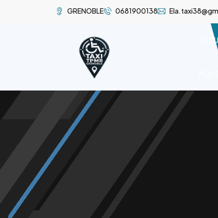
GRENOBLE
0681900138
Ela.taxi38@gm
ACCU
NOS 