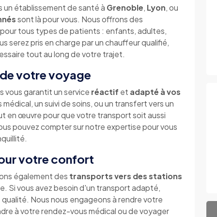
s un établissement de santé à
Grenoble
,
Lyon
, ou
nnés
sont là pour vous. Nous offrons des
pour tous types de patients : enfants, adultes,
s serez pris en charge par un chauffeur qualifié,
ssaire tout au long de votre trajet.
 de votre voyage
 vous garantit un service
réactif
et
adapté à vos
médical, un suivi de soins, ou un transfert vers un
t en œuvre pour que votre transport soit aussi
ous pouvez compter sur notre expertise pour vous
uillité.
our votre confort
osons également des
transports vers des stations
te. Si vous avez besoin d'un transport adapté,
e qualité. Nous nous engageons à rendre votre
endre à votre rendez-vous médical ou de voyager