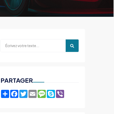
PARTAGER
Share
Facebook
Twitter
Email
Message
Skype
Viber