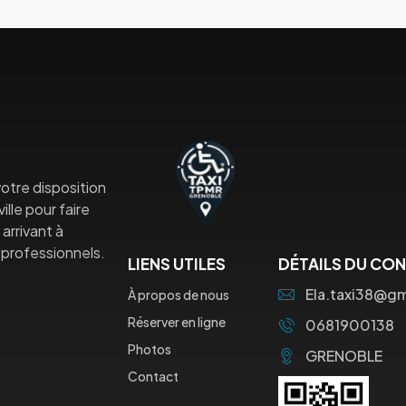
otre disposition
lle pour faire
arrivant à
professionnels.
LIENS UTILES
DÉTAILS DU CO
Ela.taxi38@g
À propos de nous
Réserver en ligne
0681900138
Photos
GRENOBLE
Contact