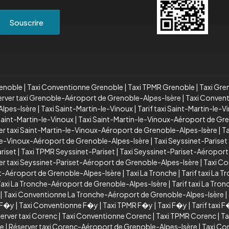
Souscrire
renoble
|
Taxi Conventionne Grenoble
|
Taxi TPMR Grenoble
|
Taxi Gre
rver taxi Grenoble-Aéroport de Grenoble-Alpes-Isère
|
Taxi Conven
lpes-Isère
|
Taxi Saint-Martin-le-Vinoux
|
Tarif taxi Saint-Martin-le-V
aint-Martin-le-Vinoux
|
Taxi Saint-Martin-le-Vinoux-Aéroport de Gr
er taxi Saint-Martin-le-Vinoux-Aéroport de Grenoble-Alpes-Isère
|
T
le-Vinoux-Aéroport de Grenoble-Alpes-Isère
|
Taxi Seyssinet-Pariset
riset
|
Taxi TPMR Seyssinet-Pariset
|
Taxi Seyssinet-Pariset-Aéroport
er taxi Seyssinet-Pariset-Aéroport de Grenoble-Alpes-Isère
|
Taxi Co
et-Aéroport de Grenoble-Alpes-Isère
|
Taxi La Tronche
|
Tarif taxi La T
axi La Tronche-Aéroport de Grenoble-Alpes-Isère
|
Tarif taxi La Tr
|
Taxi Conventionne La Tronche-Aéroport de Grenoble-Alpes-Isère
|
i F�y
|
Taxi Conventionne F�y
|
Taxi TPMR F�y
|
Taxi F�y
|
Tarif taxi 
erver taxi Corenc
|
Taxi Conventionne Corenc
|
Taxi TPMR Corenc
|
Ta
re
|
Réserver taxi Corenc-Aéroport de Grenoble-Alpes-Isère
|
Taxi Co