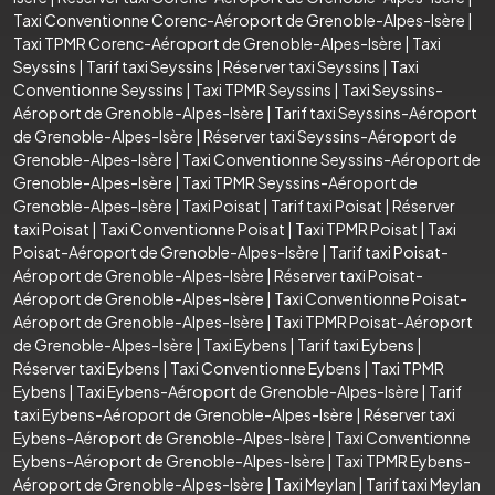
Taxi Conventionne Corenc-Aéroport de Grenoble-Alpes-Isère
|
Taxi TPMR Corenc-Aéroport de Grenoble-Alpes-Isère
|
Taxi
Seyssins
|
Tarif taxi Seyssins
|
Réserver taxi Seyssins
|
Taxi
Conventionne Seyssins
|
Taxi TPMR Seyssins
|
Taxi Seyssins-
Aéroport de Grenoble-Alpes-Isère
|
Tarif taxi Seyssins-Aéroport
de Grenoble-Alpes-Isère
|
Réserver taxi Seyssins-Aéroport de
Grenoble-Alpes-Isère
|
Taxi Conventionne Seyssins-Aéroport de
Grenoble-Alpes-Isère
|
Taxi TPMR Seyssins-Aéroport de
Grenoble-Alpes-Isère
|
Taxi Poisat
|
Tarif taxi Poisat
|
Réserver
taxi Poisat
|
Taxi Conventionne Poisat
|
Taxi TPMR Poisat
|
Taxi
Poisat-Aéroport de Grenoble-Alpes-Isère
|
Tarif taxi Poisat-
Aéroport de Grenoble-Alpes-Isère
|
Réserver taxi Poisat-
Aéroport de Grenoble-Alpes-Isère
|
Taxi Conventionne Poisat-
Aéroport de Grenoble-Alpes-Isère
|
Taxi TPMR Poisat-Aéroport
de Grenoble-Alpes-Isère
|
Taxi Eybens
|
Tarif taxi Eybens
|
Réserver taxi Eybens
|
Taxi Conventionne Eybens
|
Taxi TPMR
Eybens
|
Taxi Eybens-Aéroport de Grenoble-Alpes-Isère
|
Tarif
taxi Eybens-Aéroport de Grenoble-Alpes-Isère
|
Réserver taxi
Eybens-Aéroport de Grenoble-Alpes-Isère
|
Taxi Conventionne
Eybens-Aéroport de Grenoble-Alpes-Isère
|
Taxi TPMR Eybens-
Aéroport de Grenoble-Alpes-Isère
|
Taxi Meylan
|
Tarif taxi Meylan