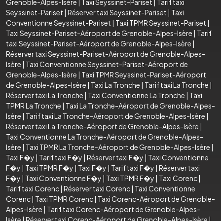
Grenoble-Alpes-Isère
|
Taxi Seyssinet-Pariset
|
Tarif taxi
Seyssinet-Pariset
|
Réserver taxi Seyssinet-Pariset
|
Taxi
Conventionne Seyssinet-Pariset
|
Taxi TPMR Seyssinet-Pariset
|
Taxi Seyssinet-Pariset-Aéroport de Grenoble-Alpes-Isère
|
Tarif
taxi Seyssinet-Pariset-Aéroport de Grenoble-Alpes-Isère
|
Réserver taxi Seyssinet-Pariset-Aéroport de Grenoble-Alpes-
Isère
|
Taxi Conventionne Seyssinet-Pariset-Aéroport de
Grenoble-Alpes-Isère
|
Taxi TPMR Seyssinet-Pariset-Aéroport
de Grenoble-Alpes-Isère
|
Taxi La Tronche
|
Tarif taxi La Tronche
|
Réserver taxi La Tronche
|
Taxi Conventionne La Tronche
|
Taxi
TPMR La Tronche
|
Taxi La Tronche-Aéroport de Grenoble-Alpes-
Isère
|
Tarif taxi La Tronche-Aéroport de Grenoble-Alpes-Isère
|
Réserver taxi La Tronche-Aéroport de Grenoble-Alpes-Isère
|
Taxi Conventionne La Tronche-Aéroport de Grenoble-Alpes-
Isère
|
Taxi TPMR La Tronche-Aéroport de Grenoble-Alpes-Isère
|
Taxi F�y
|
Tarif taxi F�y
|
Réserver taxi F�y
|
Taxi Conventionne
F�y
|
Taxi TPMR F�y
|
Taxi F�y
|
Tarif taxi F�y
|
Réserver taxi
F�y
|
Taxi Conventionne F�y
|
Taxi TPMR F�y
|
Taxi Corenc
|
Tarif taxi Corenc
|
Réserver taxi Corenc
|
Taxi Conventionne
Corenc
|
Taxi TPMR Corenc
|
Taxi Corenc-Aéroport de Grenoble-
Alpes-Isère
|
Tarif taxi Corenc-Aéroport de Grenoble-Alpes-
Isère
|
Réserver taxi Corenc-Aéroport de Grenoble-Alpes-Isère
|