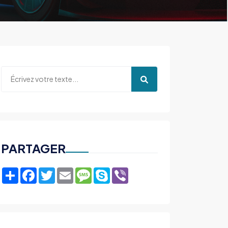
PARTAGER
Share
Facebook
Twitter
Email
Message
Skype
Viber