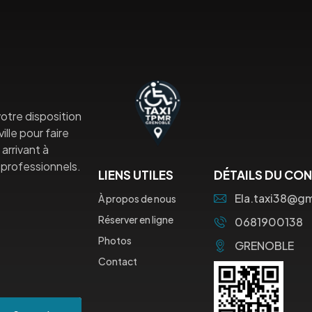
otre disposition
lle pour faire
arrivant à
professionnels.
LIENS UTILES
DÉTAILS DU CO
Ela.taxi38@g
À propos de nous
Réserver en ligne
0681900138
Photos
GRENOBLE
Contact