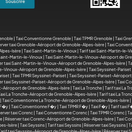
Souscrire
renoble
|
Taxi Conventionne Grenoble
|
Taxi TPMR Grenoble
|
Taxi Gre
rver taxi Grenoble-Aéroport de Grenoble-Alpes-Isère
|
Taxi Conven
lpes-Isère
|
Taxi Saint-Martin-le-Vinoux
|
Tarif taxi Saint-Martin-le-V
aint-Martin-le-Vinoux
|
Taxi Saint-Martin-le-Vinoux-Aéroport de Gr
er taxi Saint-Martin-le-Vinoux-Aéroport de Grenoble-Alpes-Isère
|
T
le-Vinoux-Aéroport de Grenoble-Alpes-Isère
|
Taxi Seyssinet-Pariset
riset
|
Taxi TPMR Seyssinet-Pariset
|
Taxi Seyssinet-Pariset-Aéroport
er taxi Seyssinet-Pariset-Aéroport de Grenoble-Alpes-Isère
|
Taxi Co
et-Aéroport de Grenoble-Alpes-Isère
|
Taxi La Tronche
|
Tarif taxi La T
axi La Tronche-Aéroport de Grenoble-Alpes-Isère
|
Tarif taxi La Tr
|
Taxi Conventionne La Tronche-Aéroport de Grenoble-Alpes-Isère
|
i F�y
|
Taxi Conventionne F�y
|
Taxi TPMR F�y
|
Taxi F�y
|
Tarif taxi 
erver taxi Corenc
|
Taxi Conventionne Corenc
|
Taxi TPMR Corenc
|
Ta
re
|
Réserver taxi Corenc-Aéroport de Grenoble-Alpes-Isère
|
Taxi Co
pes-Isère
|
Taxi Seyssins
|
Tarif taxi Seyssins
|
Réserver taxi Seyssins
|
T
Tarif taxi Seyssins-Aéroport de Grenoble-Alpes-Isère
|
Réserver taxi 