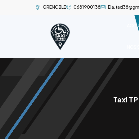
GRENOBLE
0681900138
Ela.taxi38@gm
ACCU
NOS 
Taxi TP