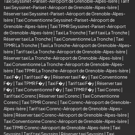
Taxi Seyssinet-Pariset-Aéroport de Grenoble-Alpes-Isère
|
Tarif
taxi Seyssinet-Pariset-Aéroport de Grenoble-Alpes-Isère
|
Réserver taxi Seyssinet-Pariset-Aéroport de Grenoble-Alpes-
Isère
|
Taxi Conventionne Seyssinet-Pariset-Aéroport de
Grenoble-Alpes-Isère
|
Taxi TPMR Seyssinet-Pariset-Aéroport
de Grenoble-Alpes-Isère
|
Taxi La Tronche
|
Tarif taxi La Tronche
|
Réserver taxi La Tronche
|
Taxi Conventionne La Tronche
|
Taxi
TPMR La Tronche
|
Taxi La Tronche-Aéroport de Grenoble-Alpes-
Isère
|
Tarif taxi La Tronche-Aéroport de Grenoble-Alpes-Isère
|
Réserver taxi La Tronche-Aéroport de Grenoble-Alpes-Isère
|
Taxi Conventionne La Tronche-Aéroport de Grenoble-Alpes-
Isère
|
Taxi TPMR La Tronche-Aéroport de Grenoble-Alpes-Isère
|
Taxi F�y
|
Tarif taxi F�y
|
Réserver taxi F�y
|
Taxi Conventionne
F�y
|
Taxi TPMR F�y
|
Taxi F�y
|
Tarif taxi F�y
|
Réserver taxi
F�y
|
Taxi Conventionne F�y
|
Taxi TPMR F�y
|
Taxi Corenc
|
Tarif taxi Corenc
|
Réserver taxi Corenc
|
Taxi Conventionne
Corenc
|
Taxi TPMR Corenc
|
Taxi Corenc-Aéroport de Grenoble-
Alpes-Isère
|
Tarif taxi Corenc-Aéroport de Grenoble-Alpes-
Isère
|
Réserver taxi Corenc-Aéroport de Grenoble-Alpes-Isère
|
Taxi Conventionne Corenc-Aéroport de Grenoble-Alpes-Isère
|
Taxi TPMR Corenc-Aéroport de Grenoble-Alpes-Isère
|
Taxi
Seyssins
|
Tarif taxi Seyssins
|
Réserver taxi Seyssins
|
Taxi