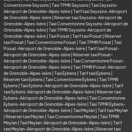
Conventionne Seyssins
|
Taxi TPMR Seyssins
|
Taxi Seyssins-
Aéroport de Grenoble-Alpes-Isère
|
Tarif taxi Seyssins-Aéroport
de Grenoble-Alpes-Isère
|
Réserver taxi Seyssins-Aéroport de
Grenoble-Alpes-Isère
|
Taxi Conventionne Seyssins-Aéroport de
Grenoble-Alpes-Isère
|
Taxi TPMR Seyssins-Aéroport de
Grenoble-Alpes-Isère
|
Taxi Poisat
|
Tarif taxi Poisat
|
Réserver
taxi Poisat
|
Taxi Conventionne Poisat
|
Taxi TPMR Poisat
|
Taxi
Poisat-Aéroport de Grenoble-Alpes-Isère
|
Tarif taxi Poisat-
Aéroport de Grenoble-Alpes-Isère
|
Réserver taxi Poisat-
Aéroport de Grenoble-Alpes-Isère
|
Taxi Conventionne Poisat-
Aéroport de Grenoble-Alpes-Isère
|
Taxi TPMR Poisat-Aéroport
de Grenoble-Alpes-Isère
|
Taxi Eybens
|
Tarif taxi Eybens
|
Réserver taxi Eybens
|
Taxi Conventionne Eybens
|
Taxi TPMR
Eybens
|
Taxi Eybens-Aéroport de Grenoble-Alpes-Isère
|
Tarif
taxi Eybens-Aéroport de Grenoble-Alpes-Isère
|
Réserver taxi
Eybens-Aéroport de Grenoble-Alpes-Isère
|
Taxi Conventionne
Eybens-Aéroport de Grenoble-Alpes-Isère
|
Taxi TPMR Eybens-
Aéroport de Grenoble-Alpes-Isère
|
Taxi Meylan
|
Tarif taxi Meylan
|
Réserver taxi Meylan
|
Taxi Conventionne Meylan
|
Taxi TPMR
Meylan
|
Taxi Meylan-Aéroport de Grenoble-Alpes-Isère
|
Tarif
taxi Meylan-Aéroport de Grenoble-Alpes-Isère
|
Réserver taxi