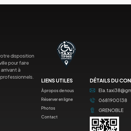
otre disposition
lle pour faire
arrivant à
professionnels.
LIENS UTILES
DÉTAILS DU CO
Ela.taxi38@g
À propos de nous
Réserver en ligne
0681900138
Photos
GRENOBLE
Contact