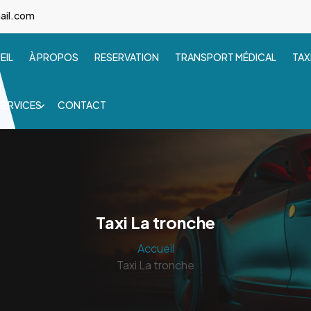
ail.com
EIL
À PROPOS
RESERVATION
TRANSPORT MÉDICAL
TAX
SERVICES
CONTACT
Taxi La tronche
Accueil
Taxi La tronche