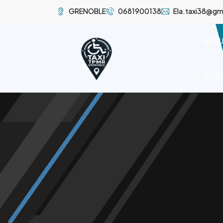
GRENOBLE
0681900138
Ela.taxi38@gm
ACCU
NOS 