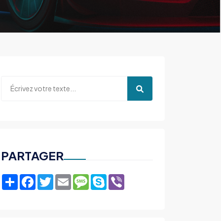
PARTAGER
Share
Facebook
Twitter
Email
Message
Skype
Viber