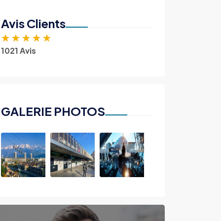
Avis Clients
★
★
★
★
★
1021 Avis
GALERIE PHOTOS