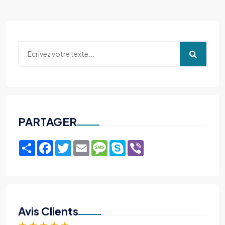
PARTAGER
Share
Facebook
Twitter
Email
Message
Skype
Viber
Avis Clients
★
★
★
★
★