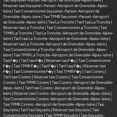
Réserver taxi Seyssinet-Pariset-Aéroport de Grenoble-Alpes-
Isère
|
Taxi Conventionne Seyssinet-Pariset-Aéroport de
Grenoble-Alpes-Isère
|
Taxi TPMR Seyssinet-Pariset-Aéroport
de Grenoble-Alpes-Isère
|
Taxi La Tronche
|
Tarif taxi La Tronche
|
Réserver taxi La Tronche
|
Taxi Conventionne La Tronche
|
Taxi
TPMR La Tronche
|
Taxi La Tronche-Aéroport de Grenoble-Alpes-
Isère
|
Tarif taxi La Tronche-Aéroport de Grenoble-Alpes-Isère
|
Réserver taxi La Tronche-Aéroport de Grenoble-Alpes-Isère
|
Taxi Conventionne La Tronche-Aéroport de Grenoble-Alpes-
Isère
|
Taxi TPMR La Tronche-Aéroport de Grenoble-Alpes-Isère
|
Taxi F�y
|
Tarif taxi F�y
|
Réserver taxi F�y
|
Taxi Conventionne
F�y
|
Taxi TPMR F�y
|
Taxi F�y
|
Tarif taxi F�y
|
Réserver taxi
F�y
|
Taxi Conventionne F�y
|
Taxi TPMR F�y
|
Taxi Corenc
|
Tarif taxi Corenc
|
Réserver taxi Corenc
|
Taxi Conventionne
Corenc
|
Taxi TPMR Corenc
|
Taxi Corenc-Aéroport de Grenoble-
Alpes-Isère
|
Tarif taxi Corenc-Aéroport de Grenoble-Alpes-
Isère
|
Réserver taxi Corenc-Aéroport de Grenoble-Alpes-Isère
|
Taxi Conventionne Corenc-Aéroport de Grenoble-Alpes-Isère
|
Taxi TPMR Corenc-Aéroport de Grenoble-Alpes-Isère
|
Taxi
Seyssins
|
Tarif taxi Seyssins
|
Réserver taxi Seyssins
|
Taxi
Conventionne Seyssins
|
Taxi TPMR Seyssins
|
Taxi Seyssins-