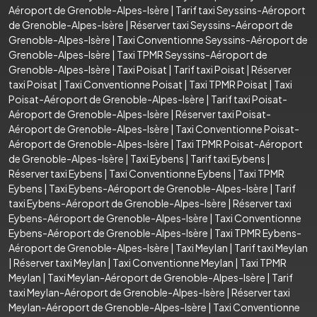
Aéroport de Grenoble-Alpes-Isère
|
Tarif taxi Seyssins-Aéroport
de Grenoble-Alpes-Isère
|
Réserver taxi Seyssins-Aéroport de
Grenoble-Alpes-Isère
|
Taxi Conventionne Seyssins-Aéroport de
Grenoble-Alpes-Isère
|
Taxi TPMR Seyssins-Aéroport de
Grenoble-Alpes-Isère
|
Taxi Poisat
|
Tarif taxi Poisat
|
Réserver
taxi Poisat
|
Taxi Conventionne Poisat
|
Taxi TPMR Poisat
|
Taxi
Poisat-Aéroport de Grenoble-Alpes-Isère
|
Tarif taxi Poisat-
Aéroport de Grenoble-Alpes-Isère
|
Réserver taxi Poisat-
Aéroport de Grenoble-Alpes-Isère
|
Taxi Conventionne Poisat-
Aéroport de Grenoble-Alpes-Isère
|
Taxi TPMR Poisat-Aéroport
de Grenoble-Alpes-Isère
|
Taxi Eybens
|
Tarif taxi Eybens
|
Réserver taxi Eybens
|
Taxi Conventionne Eybens
|
Taxi TPMR
Eybens
|
Taxi Eybens-Aéroport de Grenoble-Alpes-Isère
|
Tarif
taxi Eybens-Aéroport de Grenoble-Alpes-Isère
|
Réserver taxi
Eybens-Aéroport de Grenoble-Alpes-Isère
|
Taxi Conventionne
Eybens-Aéroport de Grenoble-Alpes-Isère
|
Taxi TPMR Eybens-
Aéroport de Grenoble-Alpes-Isère
|
Taxi Meylan
|
Tarif taxi Meylan
|
Réserver taxi Meylan
|
Taxi Conventionne Meylan
|
Taxi TPMR
Meylan
|
Taxi Meylan-Aéroport de Grenoble-Alpes-Isère
|
Tarif
taxi Meylan-Aéroport de Grenoble-Alpes-Isère
|
Réserver taxi
Meylan-Aéroport de Grenoble-Alpes-Isère
|
Taxi Conventionne