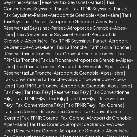
Seyssinet-Pariset
|
Réserver taxi Seyssinet-Pariset
|
Taxi
Conventionne Seyssinet-Pariset
|
Taxi TPMR Seyssinet-Pariset
|
Taxi Seyssinet-Pariset-Aéroport de Grenoble-Alpes-Isère
|
Tarif
taxi Seyssinet-Pariset-Aéroport de Grenoble-Alpes-Isère
|
Réserver taxi Seyssinet-Pariset-Aéroport de Grenoble-Alpes-
Isère
|
Taxi Conventionne Seyssinet-Pariset-Aéroport de
Grenoble-Alpes-Isère
|
Taxi TPMR Seyssinet-Pariset-Aéroport
de Grenoble-Alpes-Isère
|
Taxi La Tronche
|
Tarif taxi La Tronche
|
Réserver taxi La Tronche
|
Taxi Conventionne La Tronche
|
Taxi
TPMR La Tronche
|
Taxi La Tronche-Aéroport de Grenoble-Alpes-
Isère
|
Tarif taxi La Tronche-Aéroport de Grenoble-Alpes-Isère
|
Réserver taxi La Tronche-Aéroport de Grenoble-Alpes-Isère
|
Taxi Conventionne La Tronche-Aéroport de Grenoble-Alpes-
Isère
|
Taxi TPMR La Tronche-Aéroport de Grenoble-Alpes-Isère
|
Taxi F�y
|
Tarif taxi F�y
|
Réserver taxi F�y
|
Taxi Conventionne
F�y
|
Taxi TPMR F�y
|
Taxi F�y
|
Tarif taxi F�y
|
Réserver taxi
F�y
|
Taxi Conventionne F�y
|
Taxi TPMR F�y
|
Taxi Corenc
|
Tarif taxi Corenc
|
Réserver taxi Corenc
|
Taxi Conventionne
Corenc
|
Taxi TPMR Corenc
|
Taxi Corenc-Aéroport de Grenoble-
Alpes-Isère
|
Tarif taxi Corenc-Aéroport de Grenoble-Alpes-
Isère
|
Réserver taxi Corenc-Aéroport de Grenoble-Alpes-Isère
|
Taxi Conventionne Corenc-Aéroport de Grenoble-Alpes-Isère
|