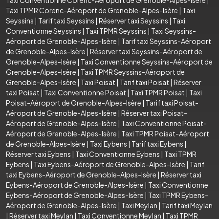
Taxi TPMR Corenc-Aéroport de Grenoble-Alpes-Isère
|
Taxi
Seyssins
|
Tarif taxi Seyssins
|
Réserver taxi Seyssins
|
Taxi
Conventionne Seyssins
|
Taxi TPMR Seyssins
|
Taxi Seyssins-
Aéroport de Grenoble-Alpes-Isère
|
Tarif taxi Seyssins-Aéroport
de Grenoble-Alpes-Isère
|
Réserver taxi Seyssins-Aéroport de
Grenoble-Alpes-Isère
|
Taxi Conventionne Seyssins-Aéroport de
Grenoble-Alpes-Isère
|
Taxi TPMR Seyssins-Aéroport de
Grenoble-Alpes-Isère
|
Taxi Poisat
|
Tarif taxi Poisat
|
Réserver
taxi Poisat
|
Taxi Conventionne Poisat
|
Taxi TPMR Poisat
|
Taxi
Poisat-Aéroport de Grenoble-Alpes-Isère
|
Tarif taxi Poisat-
Aéroport de Grenoble-Alpes-Isère
|
Réserver taxi Poisat-
Aéroport de Grenoble-Alpes-Isère
|
Taxi Conventionne Poisat-
Aéroport de Grenoble-Alpes-Isère
|
Taxi TPMR Poisat-Aéroport
de Grenoble-Alpes-Isère
|
Taxi Eybens
|
Tarif taxi Eybens
|
Réserver taxi Eybens
|
Taxi Conventionne Eybens
|
Taxi TPMR
Eybens
|
Taxi Eybens-Aéroport de Grenoble-Alpes-Isère
|
Tarif
taxi Eybens-Aéroport de Grenoble-Alpes-Isère
|
Réserver taxi
Eybens-Aéroport de Grenoble-Alpes-Isère
|
Taxi Conventionne
Eybens-Aéroport de Grenoble-Alpes-Isère
|
Taxi TPMR Eybens-
Aéroport de Grenoble-Alpes-Isère
|
Taxi Meylan
|
Tarif taxi Meylan
|
Réserver taxi Meylan
|
Taxi Conventionne Meylan
|
Taxi TPMR