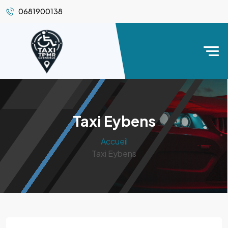
0681900138
Taxi Eybens
Accueil
Taxi Eybens