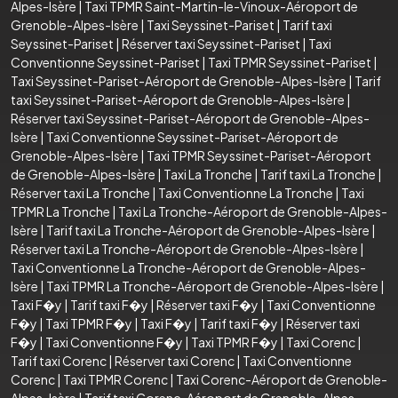
Alpes-Isère
|
Taxi TPMR Saint-Martin-le-Vinoux-Aéroport de
Grenoble-Alpes-Isère
|
Taxi Seyssinet-Pariset
|
Tarif taxi
Seyssinet-Pariset
|
Réserver taxi Seyssinet-Pariset
|
Taxi
Conventionne Seyssinet-Pariset
|
Taxi TPMR Seyssinet-Pariset
|
Taxi Seyssinet-Pariset-Aéroport de Grenoble-Alpes-Isère
|
Tarif
taxi Seyssinet-Pariset-Aéroport de Grenoble-Alpes-Isère
|
Réserver taxi Seyssinet-Pariset-Aéroport de Grenoble-Alpes-
Isère
|
Taxi Conventionne Seyssinet-Pariset-Aéroport de
Grenoble-Alpes-Isère
|
Taxi TPMR Seyssinet-Pariset-Aéroport
de Grenoble-Alpes-Isère
|
Taxi La Tronche
|
Tarif taxi La Tronche
|
Réserver taxi La Tronche
|
Taxi Conventionne La Tronche
|
Taxi
TPMR La Tronche
|
Taxi La Tronche-Aéroport de Grenoble-Alpes-
Isère
|
Tarif taxi La Tronche-Aéroport de Grenoble-Alpes-Isère
|
Réserver taxi La Tronche-Aéroport de Grenoble-Alpes-Isère
|
Taxi Conventionne La Tronche-Aéroport de Grenoble-Alpes-
Isère
|
Taxi TPMR La Tronche-Aéroport de Grenoble-Alpes-Isère
|
Taxi F�y
|
Tarif taxi F�y
|
Réserver taxi F�y
|
Taxi Conventionne
F�y
|
Taxi TPMR F�y
|
Taxi F�y
|
Tarif taxi F�y
|
Réserver taxi
F�y
|
Taxi Conventionne F�y
|
Taxi TPMR F�y
|
Taxi Corenc
|
Tarif taxi Corenc
|
Réserver taxi Corenc
|
Taxi Conventionne
Corenc
|
Taxi TPMR Corenc
|
Taxi Corenc-Aéroport de Grenoble-
Alpes-Isère
|
Tarif taxi Corenc-Aéroport de Grenoble-Alpes-