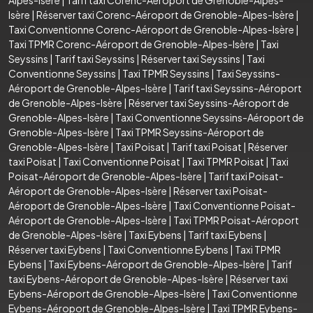
Isère
|
Réserver taxi Corenc-Aéroport de Grenoble-Alpes-Isère
|
Taxi Conventionne Corenc-Aéroport de Grenoble-Alpes-Isère
|
Taxi TPMR Corenc-Aéroport de Grenoble-Alpes-Isère
|
Taxi
Seyssins
|
Tarif taxi Seyssins
|
Réserver taxi Seyssins
|
Taxi
Conventionne Seyssins
|
Taxi TPMR Seyssins
|
Taxi Seyssins-
Aéroport de Grenoble-Alpes-Isère
|
Tarif taxi Seyssins-Aéroport
de Grenoble-Alpes-Isère
|
Réserver taxi Seyssins-Aéroport de
Grenoble-Alpes-Isère
|
Taxi Conventionne Seyssins-Aéroport de
Grenoble-Alpes-Isère
|
Taxi TPMR Seyssins-Aéroport de
Grenoble-Alpes-Isère
|
Taxi Poisat
|
Tarif taxi Poisat
|
Réserver
taxi Poisat
|
Taxi Conventionne Poisat
|
Taxi TPMR Poisat
|
Taxi
Poisat-Aéroport de Grenoble-Alpes-Isère
|
Tarif taxi Poisat-
Aéroport de Grenoble-Alpes-Isère
|
Réserver taxi Poisat-
Aéroport de Grenoble-Alpes-Isère
|
Taxi Conventionne Poisat-
Aéroport de Grenoble-Alpes-Isère
|
Taxi TPMR Poisat-Aéroport
de Grenoble-Alpes-Isère
|
Taxi Eybens
|
Tarif taxi Eybens
|
Réserver taxi Eybens
|
Taxi Conventionne Eybens
|
Taxi TPMR
Eybens
|
Taxi Eybens-Aéroport de Grenoble-Alpes-Isère
|
Tarif
taxi Eybens-Aéroport de Grenoble-Alpes-Isère
|
Réserver taxi
Eybens-Aéroport de Grenoble-Alpes-Isère
|
Taxi Conventionne
Eybens-Aéroport de Grenoble-Alpes-Isère
|
Taxi TPMR Eybens-